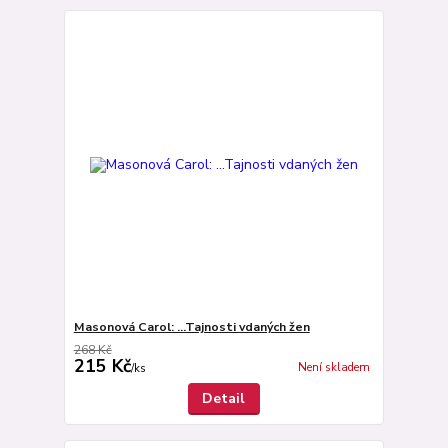
Masonová Carol: ...Tajnosti vdaných žen
268 Kč
215 Kč
Není skladem
/
ks
Detail