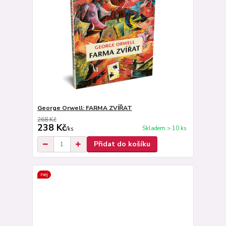
George Orwell: FARMA ZVÍŘAT
268 Kč
238 Kč
Skladem > 10 ks
/
ks
Přidat do košíku
nej