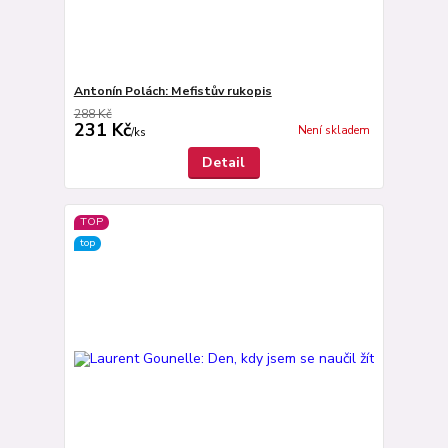
Antonín Polách: Mefistův rukopis
288 Kč
231 Kč
Není skladem
/
ks
Detail
TOP
top