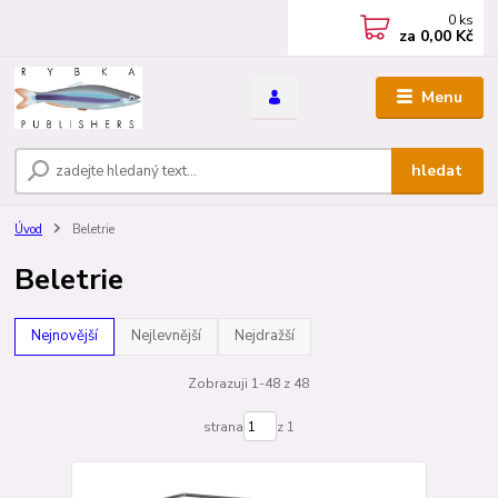
0
ks
za
0,00 Kč
Menu
hledat
Úvod
Beletrie
Beletrie
Nejnovější
Nejlevnější
Nejdražší
Zobrazuji 1-48 z 48
strana
z 1