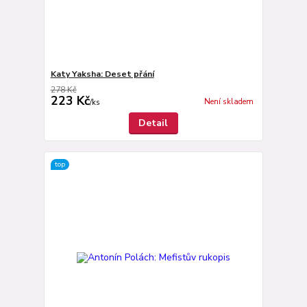
Katy Yaksha: Deset přání
278 Kč
223 Kč
Není skladem
/
ks
Detail
top