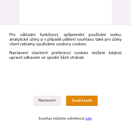
Pro základní funkčnost, zpříjemnění používání webu,
analytické účely a v případě udělení souhlasu také pro účely
cílení reklamy využíváme soubory cookies.
Nastavení vlastních preferencí cookies můžete kdykoli
upravit odkazem ve spodní části stránek.
Greenová Niamh: Deník matky na pokraji šílenství
279 Kč
223 Kč
Není skladem
/
ks
Souhlasím
Nastavení
Detail
Souhlas můžete odmítnout
zde
.