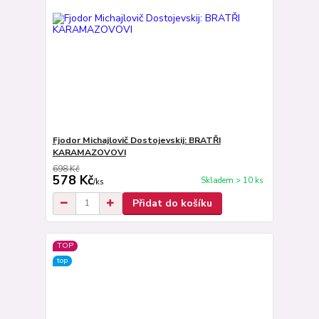
Fjodor Michajlovič Dostojevskij: BRATŘI
KARAMAZOVOVI
698 Kč
578 Kč
Skladem > 10 ks
/
ks
Přidat do košíku
TOP
top