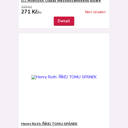
D.J. McIntosh: Odkaz mezopotamského písaře
339 Kč
271 Kč
Není skladem
/
ks
Detail
Henry Roth: ŘÍKEJ TOMU SPÁNEK