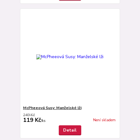
McPheeová Susy: Manželské lži
249 Kč
119 Kč
Není skladem
/
ks
Detail