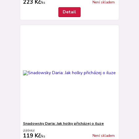
223 Kč
Není skladem
/
ks
Detail
Snadowsky Daria: Jak holky přicházej o iluze
239 Kč
119 Kč
Není skladem
/
ks