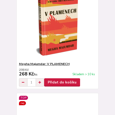
Megha Majumdar: V PLAMENECH
298 Kč
268 Kč
Skladem > 10 ks
/
ks
Přidat do košíku
TOP
nej