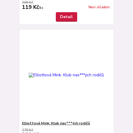
368 Kč
119 Kč
Není skladem
/
ks
Detail
Elliottová Mink: Klub nas***ých rodičů
278 Kč