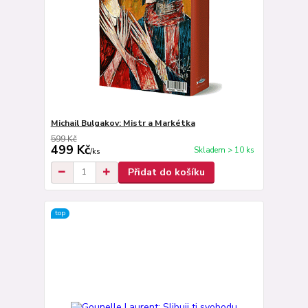
Michail Bulgakov: Mistr a Markétka
599 Kč
499 Kč
Skladem > 10 ks
/
ks
Přidat do košíku
top