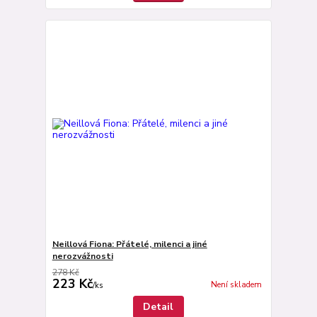
Neillová Fiona: Přátelé, milenci a jiné
nerozvážnosti
278 Kč
223 Kč
Není skladem
/
ks
Detail