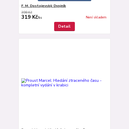
F. M. Dostojevskij: Dvojník
398 Kč
319 Kč
Není skladem
/
ks
Detail