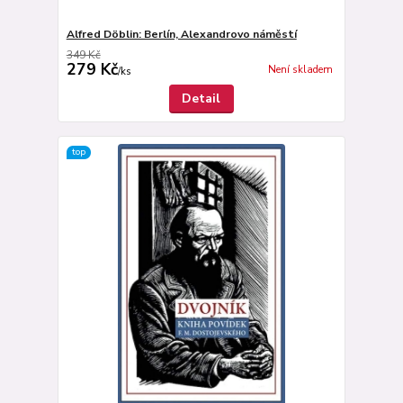
Alfred Döblin: Berlín, Alexandrovo náměstí
349 Kč
279 Kč
Není skladem
/
ks
Detail
top