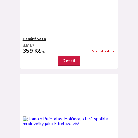
Pohár života
448 Kč
359 Kč
Není skladem
/
ks
Detail