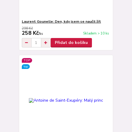
Laurent Gounelle: Den, kdy jsem se naučil žít
298 Kč
258 Kč
Skladem > 10 ks
/
ks
Přidat do košíku
TOP
top