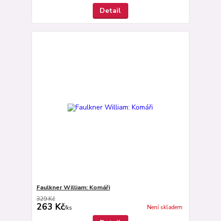
Detail
Faulkner William: Komáři
329 Kč
263 Kč
Není skladem
/
ks