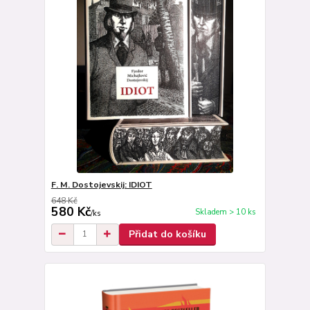
F. M. Dostojevskij: IDIOT
648 Kč
580 Kč
Skladem > 10 ks
/
ks
Přidat do košíku