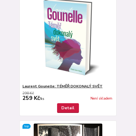
Laurent Gounelle: TÉMĚŘ DOKONALÝ SVĚT
298 Kč
259 Kč
Není skladem
/
ks
Detail
top