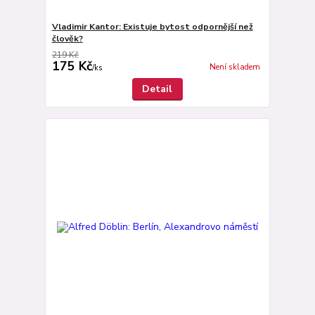
Vladimir Kantor: Existuje bytost odpornější než
člověk?
219 Kč
175 Kč
Není skladem
/
ks
Detail