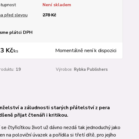
tupnost
Není skladem
a před slevou
278 Kč
sme plátci DPH
3 Kč
Momentálně není k dispozici
/
ks
roduktu:
19
Výrobce:
Rybka Publishers
elství a zá­lud­nosti starých přátelství z pera
dšeně přijat čtenáři i kritikou.
í se čtyřicítkou život už dávno nezdá tak jednoduchý jako
na poloviční úva­zek a pořídila si třetí dítě, pro jejího