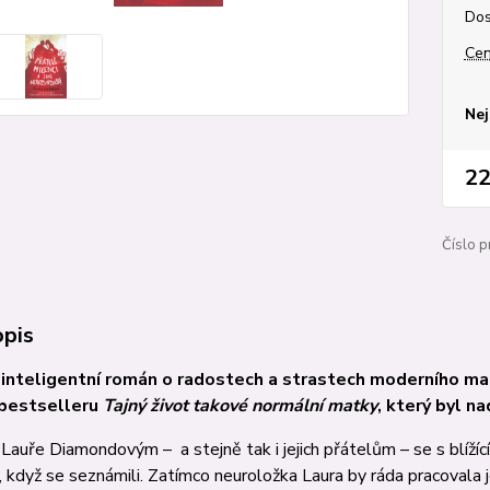
Dos
Cen
Nej
22
Číslo p
opis
 inteligentní román o radostech a strastech moderního manž
 bestselleru
Tajný život takové normál­ní matky
, který byl na
Lauře Diamondovým – a stejně tak i jejich přátelům – se s blí­žíc
, když se seznámili. Zatímco neuroložka Laura by ráda pracovala jen 