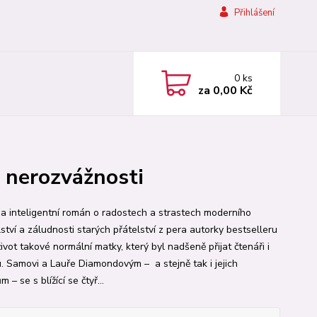
Přihlášení
0
ks
za
0,00 Kč
né nerozvážnosti
 a inteligentní román o radostech a strastech moderního
tví a zá­lud­nosti starých přátelství z pera autor­ky bestselleru
ivot takové normál­ní matky, který byl nadšeně přijat čtenáři i
ou. Samovi a Lauře Diamondovým – a stejně tak i jejich
 – se s blí­žící se čtyř...