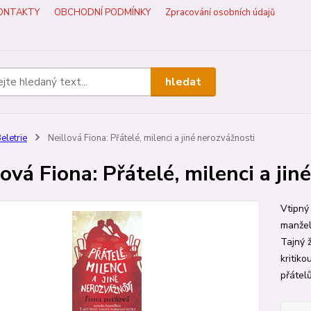
ONTAKTY
OBCHODNÍ PODMÍNKY
Zpracování osobních údajů
hledat
eletrie
Neillová Fiona: Přátelé, milenci a jiné nerozvážnosti
lová Fiona: Přátelé, milenci a ji
Vtipný
manžels
Tajný ž
kritik
přátelům