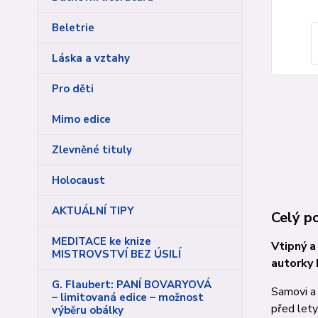
Beletrie
Láska a vztahy
Pro děti
Mimo edice
Zlevněné tituly
Holocaust
AKTUÁLNÍ TIPY
Celý p
MEDITACE ke knize
Vtipný a
MISTROVSTVÍ BEZ ÚSILÍ
autor­ky
G. Flaubert: PANÍ BOVARYOVÁ
Samovi a 
– limitovaná edice – možnost
před lety
výběru obálky