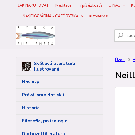
JAK NAKUPOVAT
Meditace
Trpíš úzkostí?
O NÁS
K
.... NAŠE KAVÁRNA - CAFÉ RYBKA
autoservis
Úvod
B
Světová literatura
ilustrovaná
Neil
Novinky
Právě jsme dotiskli
Historie
Filozofie, politologie
Duchovní literatura