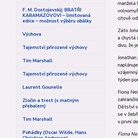
man­žela 
F. M. Dostojevskij: BRATŘI
volnomyšl
KARAMAZOVOVI – limitovaná
citově od
edice – možnost výběru obálky
Zato Jona
Výchova
a chystá 
di­vu, že 
Tajemství přirozené výchovy
Jonathan 
Tim Marshall
naplánuje
vzájemnýc
Tajemství přirozené výchovy
týden po
Laurent Gounelle
Fiona Nei
zahraničn
Zločin a trest (s matným
přebalem)
Dětství s
se v žeb
Tim Marshall
v prv­­ní 
Pohádky (Oscar Wilde, Hans
Fiona Ne