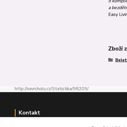
o komplik
a bez­dětn
Easy Livi
Zboží 
Belet
http://navrcholu.cz/Statistika/98205/
Kontakt