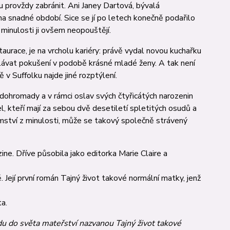
ro­vždy zabránit. Ani Janey Dartová, bý­valá
a snadné období. Sice se jí po letech ko­nečně podařilo
í minulosti ji ovšem neopouštějí.
au­race, je na vrcholu kariéry: právě vydal novou kuchařku
olávat pokušení v po­době krás­né mladé ženy. A tak není
mě v Suffolku najde jiné rozptýlení.
dohromady a v rámci oslav svých čtyři­cátých narozenin
, kteří mají za sebou dvě desetiletí spletitých osudů a
emství z minulosti, může se takový společně strávený
ine. Dříve působila jako editorka Marie Claire a
 Její první román Tajný život takové normální matky, jenž
ta.
u do světa mateřství nazvanou Tajný život takové