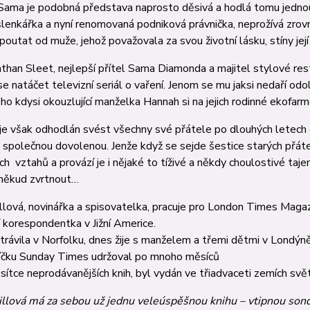
Sama je podobná představa naprosto děsivá a hodlá tomu jednou p
enkářka a nyní reno­movaná podniková právnička, nepro­žívá zrovn
­poutat od muže, jehož považovala za svou život­ní lásku, stíny jej
than Sleet, nejlepší přítel Sama Diamonda a majitel stylové res­t
se na­táčet televizní seriál o vaření. Jenom se mu jaksi nedaří od
jeho kdysi okouzlující man­žel­ka Han­nah si na jejich rodinné ekofar
je však odhodlán svést všech­­ny své přátele po dlouhých letech 
 společnou dovolenou. Jenže když se sejde šestice starých přátel
h vztahů a provází je i nějaké to tíživé a někdy choulostivé taj
někud zvrtnout…
llová, novinářka a spi­sovatelka, pracuje pro London Times Maga­z
í korespondentka v Jižní Americe.
trávila v Norfolku, dnes žije s manželem a třemi dětmi v Londýně.
říčku Sunday Times udržoval po mnoho měsíců
desítce neprodávanějších knih, byl vy­dán ve třiadvaceti zemích svě
illová má za sebou už jednu veleúspěšnou knihu – vtipnou sond