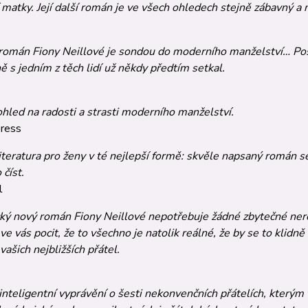
matky. Její další román je ve všech ohledech stejně zábavný a n
román Fiony Neillové je sondou do moderního man­želství… Post
 s jedním z těch lidí už někdy předtím setkal.
hled na radosti a strasti moderního manželství.
press
literatura pro ženy v té nejlepší formě: skvěle na­psaný román
 číst.
l
ký nový román Fiony Neillové nepotřebuje žádné zbytečné nereal
ve vás pocit, že to všechno je natolik reálné, že by se to kli
vašich nejbližších přátel.
inteligentní vyprávění o šesti nekonvenčních přá­telích, kterým 