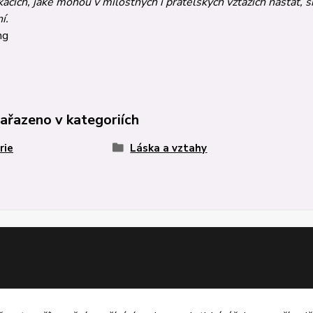
acích, jaké mohou v milostných i přátelských vztazích nastat, s
í.
ng
zařazeno v kategoriích
rie
Láska a vztahy