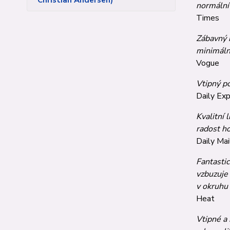
Christian Andersen)
normální 
Times
Zábavný 
minimálně
Vogue
Vtipný po
Daily Ex
Kvalitní 
radost ho
Daily Mai
Fantastic
vzbuzuje 
v okruhu 
Heat
Vtipné a 