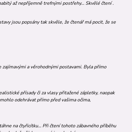
a­bitý až nepříjemně trefnými postře­hy… Skvělé čtení .
avy jsou popsány tak skvěle, že čtenář má pocit, že se
 se zajímavými a věrohodnými postavami. Byla přímo
istické přísady či za vlasy přitažené zápletky, naopak
dně mohlo odehrávat přímo před vašima očima,
táhne na čtyřicítku… Při čtení tohoto zábav­ného příběhu