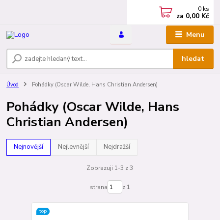
0
ks
za
0,00 Kč
Menu
hledat
Úvod
Pohádky (Oscar Wilde, Hans Christian Andersen)
Pohádky (Oscar Wilde, Hans
Christian Andersen)
Nejnovější
Nejlevnější
Nejdražší
Zobrazuji 1-3 z 3
strana
z 1
top