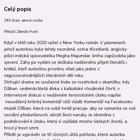
Celý popis
240 stran, pevná vazba
Přeložil Zdeněk Huml
Když v létě roku 2020 vyšel v New Yorku román
V plamenech
,
jehož autorkou byla tehdy neznámá, sotva třicetiletá, anglicky
píšící indická spisovatelka Megha Majumdar, kniha zapůsobila jako
zjevení. Záhy po vydání se dočkala nadšeného přijetí čtenářů i
kritiků, kteří autorčinu prvotinu vítali jako jedno z
nejpozoruhodnějších literárních děl roku.
Strhující drama ze současné Indie se rozehrává v okamžiku, kdy
Džíban, sedmnáctiletá dívka z kalkatské chudinské čtvrti, v
internetové diskusi o nedávném teroristickém útoku napíše
neuvážený kritický komentář vůči vládě. Komentář na Facebooku
mladé Džíban, která na sobě tvrdě pracuje, aby se vymanila ze své
sociální předurčenosti, obrátí život naruby. Je obviněna z
podněcování k útoku, který si vyžádal mnoho lidských životů, a
hrozí jí trest smrti.
Příběh je vyprávěn ze tří různých úhlů pohledu, které autorka