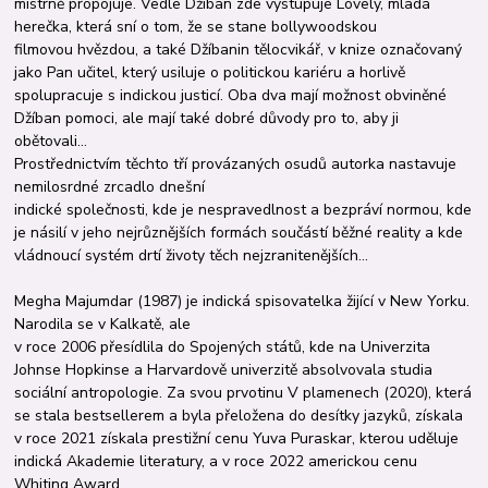
mistrně propojuje. Vedle Džíban zde vystupuje Lovely, mladá
herečka, která sní o tom, že se stane bollywoodskou
filmovou hvězdou, a také Džíbanin tělocvikář, v knize označovaný
jako Pan učitel, který usiluje o politickou kariéru a horlivě
spolupracuje s indickou justicí. Oba dva mají možnost obviněné
Džíban pomoci, ale mají také dobré důvody pro to, aby ji
obětovali…
Prostřednictvím těchto tří provázaných osudů autorka nastavuje
nemilosrdné zrcadlo dnešní
indické společnosti, kde je nespravedlnost a bez­práví normou, kde
je násilí v jeho nejrůznějších formách součástí běžné reality a kde
vládnoucí systém drtí životy těch nejzranitenějších…
Megha Majumdar (1987) je indická spisovatelka žijící v New Yorku.
Narodila se v Kalkatě, ale
v roce 2006 přesídlila do Spojených států, kde na Univerzita
Johnse Hopkinse a Harvardově univerzitě absolvovala studia
sociální antropologie. Za svou prvotinu V plamenech (2020), která
se stala bestsellerem a byla přeložena do desítky jazyků, získala
v roce 2021 získala prestižní cenu Yuva Puraskar, kterou uděluje
indic­ká Akademie literatury, a v roce 2022 americkou cenu
Whiting Award.