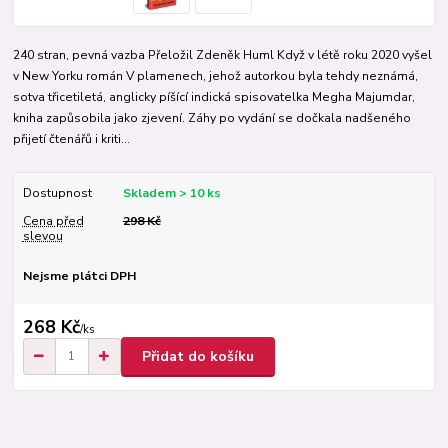
240 stran, pevná vazba Přeložil Zdeněk Huml Když v létě roku 2020 vyšel
v New Yorku román V plamenech, jehož autorkou byla tehdy neznámá,
sotva třicetiletá, anglicky píšící indická spisovatelka Megha Majumdar,
kniha zapůsobila jako zjevení. Záhy po vydání se dočkala nadšeného
přijetí čtenářů i kriti...
Dostupnost
Skladem > 10 ks
Cena před
298 Kč
slevou
Nejsme plátci DPH
268 Kč
/
ks
Přidat do košíku