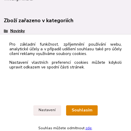
Zboží zařazeno v kategoriích
Novinky
Beletrie
Pro základní funkčnost, zpříjemnění používání webu,
analytické účely a v případě udělení souhlasu také pro účely
cílení reklamy využíváme soubory cookies.
Nastavení vlastních preferencí cookies můžete kdykoli
http://navrcholu.cz/Statistika/98205/
upravit odkazem ve spodní části stránek.
Kontakt
Rybka Publishers
Souhlasím
Nastavení
603836410
rybkapub@gmail.com
Souhlas můžete odmítnout
zde
.