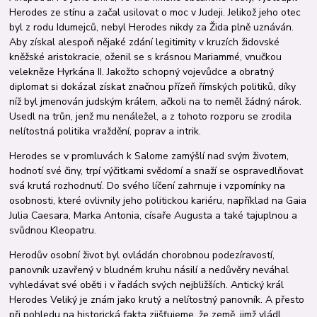
Herodes ze stínu a začal usilovat o moc v Judeji. Jelikož jeho otec
byl z rodu Idumejců, nebyl Herodes nikdy za Žida plně uznáván.
Aby získal alespoň nějaké zdání legitimity v kruzích židovské
kněžské aristokracie, oženil se s krásnou Mariammé, vnučkou
velekněze Hyrkána II. Jakožto schopný vojevůdce a obratný
diplomat si dokázal získat značnou přízeň římských politiků, díky
níž byl jmenován judským králem, ačkoli na to neměl žádný nárok.
Usedl na trůn, jenž mu nenáležel, a z tohoto rozporu se zrodila
nelítostná politika vraždění, poprav a intrik.
Herodes se v promluvách k Salome zamýšlí nad svým životem,
hodnotí své činy, trpí výčitkami svědomí a snaží se ospravedlňovat
svá krutá rozhodnutí. Do svého líčení zahrnuje i vzpomínky na
osobnosti, které ovlivnily jeho politickou kariéru, například na Gaia
Julia Caesara, Marka Antonia, císaře Augusta a také tajuplnou a
svůdnou Kleopatru.
Herodův osobní život byl ovládán chorobnou podezíravostí,
panovník uzavřený v bludném kruhu násilí a nedůvěry neváhal
vyhledávat své oběti i v řadách svých nejbližších. Antický král
Herodes Veliký je znám jako krutý a nelítostný panovník. A přesto
při pohledu na historická fakta zjišťujeme, že země, jimž vládl,