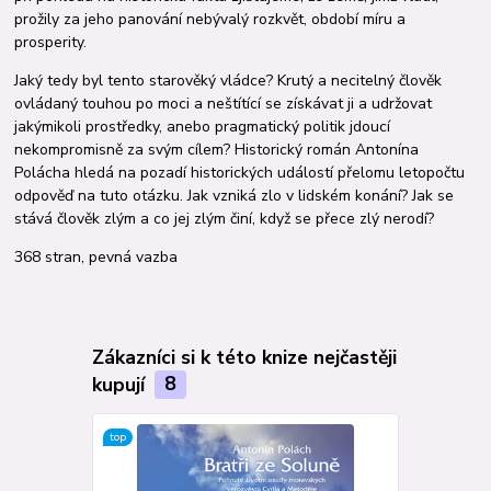
prožily za jeho panování nebývalý rozkvět, období míru a
prosperity.
Jaký tedy byl tento starověký vládce? Krutý a necitelný člověk
ovládaný touhou po moci a neštítící se získávat ji a udržovat
jakýmikoli prostředky, anebo pragmatický politik jdoucí
nekompromisně za svým cílem? Historický román Antonína
Polácha hledá na pozadí historických událostí přelomu letopočtu
odpověď na tuto otázku. Jak vzniká zlo v lidském konání? Jak se
stává člověk zlým a co jej zlým činí, když se přece zlý nerodí?
368 stran, pevná vazba
Zákazníci si k této knize nejčastěji
kupují
8
top
top