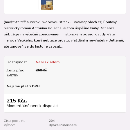
(navštivte též autorovu webovou stránku: www.apolach.cz) Poutavý
historický román Antonína Polácha, autora úspěšné knihy Richenza,
přibližuje na výtečně zpracovaném historickém pozadí osudy krále
Heroda Velikého, který neblaze proslul vražděním neviňátek v Betlémě,
ale zároveň se do historie zapsal...
Dostupnost
Není skladem
Cena před
268 Kč
slevou
Nejsme plátci DPH
215 Kč
/
ks
Momentálně není k dispozici
Číslo produktu:
204
Výrobce:
Rybka Publishers