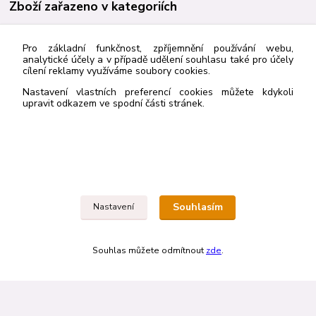
Zboží zařazeno v kategoriích
Historie
Pro základní funkčnost, zpříjemnění používání webu,
Beletrie
analytické účely a v případě udělení souhlasu také pro účely
cílení reklamy využíváme soubory cookies.
Nastavení vlastních preferencí cookies můžete kdykoli
upravit odkazem ve spodní části stránek.
http://navrcholu.cz/Statistika/98205/
Kontakt
Rybka Publishers
Souhlasím
Nastavení
603836410
Souhlas můžete odmítnout
zde
.
rybkapub@gmail.com