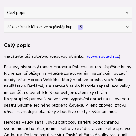
Celý popis
Zákazníci si k této knize nejčastěji kupují
8
Celý popis
(navštivte též autorovu webovou stránku:
www.apolach.cz
)
Poutavý historický román Antonína Polácha, autora úspěšné knihy
Richenza, přibližuje na výtečně zpracovaném historickém pozadí
osudy krále Heroda Velikého, který neblaze proslul vražděním
neviňátek v Betlémě, ale zároveň se do historie zapsal jako velký
mecenáš a stavitel, který obnovil jeruzalémský chrám.
Rozporuplný panovník se ve svém vyprávění obrací na milovanou
sestru Salome, jediného blízkého člověka. V jeho zpovědi znovu
ožívají rozhodující okamžiky z bouřlivé cesty k výšinám moci.
Herodes Veliký zahájil svou politickou kariéru pod ochranou
svého mocného otce, idumejského vojevůdce a zemského správce
Antipatra. Po jeho smrti, ve víru římské občanské války, vystoupil