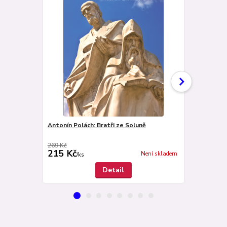
Antonín Polách: Bratři ze Soluně
Antonín Pol
269 Kč
298 Kč
215 Kč
239 Kč
Není skladem
/
ks
/
ks
Detail