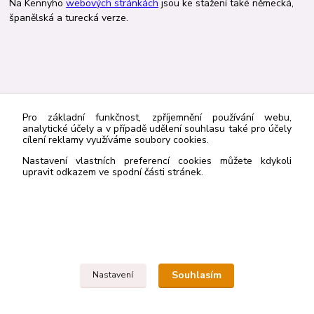
Na Kennyho
webových stránkách
jsou ke stažení také německá,
španělská a turecká verze.
http://navrcholu.cz/Statistika/98205/
Pro základní funkčnost, zpříjemnění používání webu,
analytické účely a v případě udělení souhlasu také pro účely
cílení reklamy využíváme soubory cookies.
Kontakt
Nastavení vlastních preferencí cookies můžete kdykoli
upravit odkazem ve spodní části stránek.
Rybka Publishers
603836410
rybkapub@gmail.com
Souhlasím
Nastavení