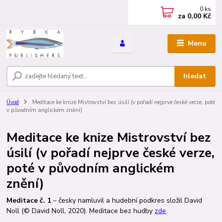
0
ks
za
0,00 Kč
Menu
hledat
Úvod
Meditace ke knize Mistrovství bez úsilí (v pořadí nejprve české verze, poté
v původním anglickém znění)
Meditace ke knize Mistrovství bez
úsilí (v pořadí nejprve české verze,
poté v původním anglickém
znění)
Meditace č. 1
– česky namluvil a hudební podkres složil David
Noll (© David Noll, 2020). Meditace bez hudby
zde
.