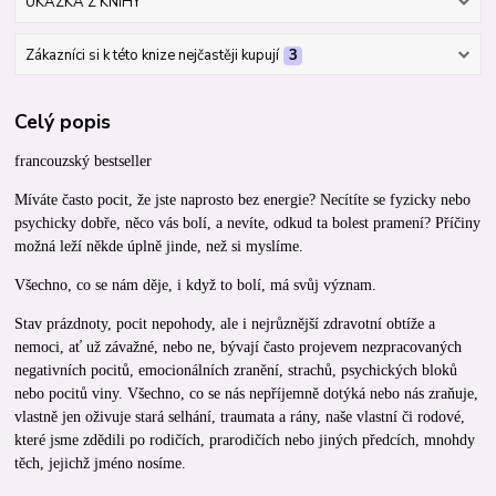
UKÁZKA Z KNIHY
Zákazníci si k této knize nejčastěji kupují
3
Celý popis
francouzský bestseller
Míváte často pocit, že jste naprosto bez energie? Necítíte se fyzicky nebo
psychicky dobře, něco vás bolí, a nevíte, odkud ta bolest pramení? Příčiny
možná leží někde úplně jinde, než si myslíme.
Všechno, co se nám děje, i když to bolí, má svůj význam.
Stav prázdnoty, pocit nepohody, ale i nejrůznější zdravotní obtíže a
nemoci, ať už závažné, nebo ne, bývají často projevem nezpracovaných
negativních pocitů, emocionálních zranění, strachů, psychických bloků
nebo pocitů viny. Všechno, co se nás nepříjemně dotýká nebo nás zraňuje,
vlastně jen oživuje stará selhání, traumata a rány, naše vlastní či rodové,
které jsme zdědili po rodičích, prarodičích nebo jiných předcích, mnohdy
těch, jejichž jméno nosíme.