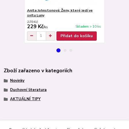
Anita Johnstonová: Ženy, které jedí ve
Michel Odoul:
svitu Luny
řeknu proč
279 Kč
298 Kč
229 Kč
258 Kč
Skladem > 10 ks
/
ks
/
ks
Přidat do košíku
Zboží zařazeno v kategoriích
Novinky
Duchovní literatura
AKTUÁLNÍ TIPY
http://navrcholu.cz/Statistika/98205/