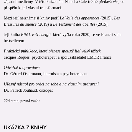
západní medicíny. V této knize nám Natacha Calestrémé předává vše, co
přispělo k její vlastní transformaci.
Mezi její nejznámější knihy patří
Le Voile des apparences
(2015),
Les
Blessures du silence
(2019) a
Le Testament des abeilles
(2015).
Její kniha
Klíč k vaší energii
, která vyšla roku 2020, se ve Francii stala
bestsellerem.
Praktická publikace, která přinese spoustě lidí velký užitek.
Jacques Roques, psychoterapeut a spoluzakladatel EMDR France
Odvážné a opravdové.
Dr. Gérard Ostermann, internista a psychoterapeut
Úžasný nástroj pro práci na sobě a na vlastním uzdravení.
Dr. Patrick Jouhaud, osteopat
224 stran, pevná vazba
UKÁZKA Z KNIHY