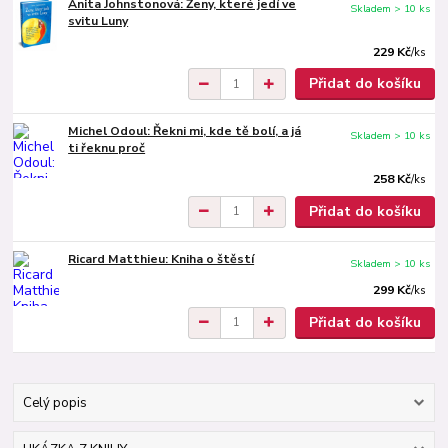
Anita Johnstonová: Ženy, které jedí ve
Skladem > 10 ks
svitu Luny
229 Kč
/
ks
Přidat do košíku
Michel Odoul: Řekni mi, kde tě bolí, a já
Skladem > 10 ks
ti řeknu proč
258 Kč
/
ks
Přidat do košíku
Ricard Matthieu: Kniha o štěstí
Skladem > 10 ks
299 Kč
/
ks
Přidat do košíku
Celý popis