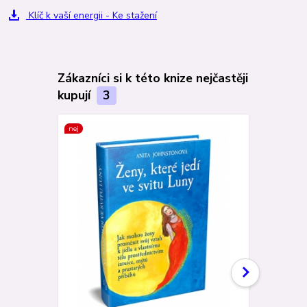
Klíč k vaší energii - Ke stažení
Zákazníci si k této knize nejčastěji
kupují
3
nej
TOP