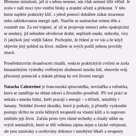
Břemeno minulosti, jež si s sebou nese­me, nás však nemusí tížit věčně. Je
zcela v naší moci tyto vnitřní bloky a zranění očistit a překonat. V této
knize najdete praktický klíč, s je­hož pomocí do­kážete získat ztracenou
nebo zablokovanou ener­gii zpět. Naučíte se naslouchat své­mu tělu a
rozumět mu. Za své trápení, ať už se projevuje nemocí nebo opakujícími
se nezdary, již nebudete obviňovat druhé, nepřízeň osudu, mikroby, viry
či jakýkoli jiný vnější faktor. Pochopíte, že řešení je ve vás a že když
objevíte jiný pohled na život, můžete se svých potíží jednou provždy
zbavit.
Prostřednictvím dvaadvaceti rituá­lů, veskrze praktických cvičení se zcela
hmatatelnými vý­sledky ověřenými zkušeností mnoha lidí, obnovíte svůj
přirozený potenciál a zís­káte přístup ke své životní energii.
Natacha Calestrémé
je francouzská spisovatelka, novinářka a režisérka,
která se zaměřuje na oblast zdraví a životního prostředí. Při své práci se
setkala s mnoha lidmi, kteří pracují s energií – s léčiteli, senzibily i
šamany. Nelehké životní zkoušky, které ji potkaly, ji přiměly vyzkoušet
postupy těchto ne zcela běžných terapeutů na vlastní kůži a to naprosto
změnilo její život. Začala proto tyto různé techniky a rituály sdílet na
svých seminářích, které se těší velkému zájmu nejen u laické veřejnosti,
ale jsou uznávány a oceňovány dokonce i mnohými lékaři a terapeuty