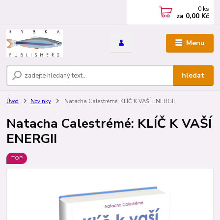
0
ks
za
0,00 Kč
Menu
hledat
Úvod
Novinky
Natacha Calestrémé: KLÍČ K VAŠÍ ENERGII
Natacha Calestrémé: KLÍČ K VAŠÍ
ENERGII
TOP