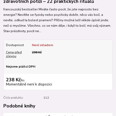
zdravotních potíží – 22 praktických rituálů
francouzský bestseller Míváte často pocit, že jste naprosto bez
energie? Necítíte se fyzicky nebo psychicky dobře, něco vás bolí, a
nevíte, odkud ta bolest pramení? Příčiny možná leží někde úplně jinde,
než si myslíme. Všechno, co se nám děje, i když to bolí, má svůj význam.
Stav prázdnoty, pocit ne...
Dostupnost
Není skladem
Cena před
298 Kč
slevou
Nejsme plátci DPH
238 Kč
/
ks
Momentálně není k dispozici
Číslo produktu:
112
Podobné knihy