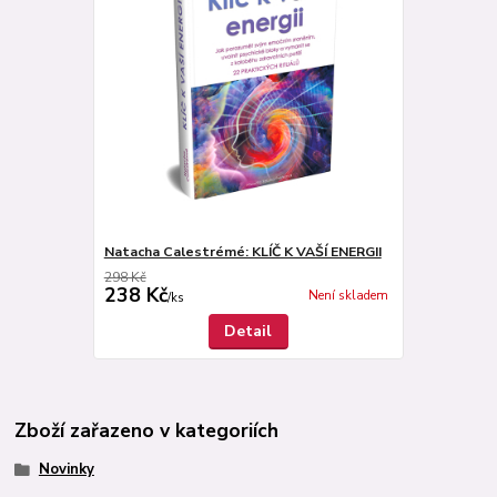
Natacha Calestrémé: KLÍČ K VAŠÍ ENERGII
298 Kč
238 Kč
Není skladem
/
ks
Detail
Zboží zařazeno v kategoriích
Novinky