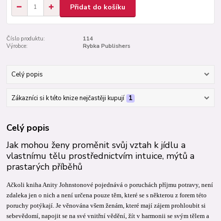
Přidat do košíku
Číslo produktu:
114
Výrobce:
Rybka Publishers
Celý popis
Zákazníci si k této knize nejčastěji kupují
1
Celý popis
Jak mohou ženy proměnit svůj vztah k jídlu a
vlastnímu tělu prostřednictvím intuice, mýtů a
prastarých příběhů
Ačkoli kniha Anity Johnstonové pojednává o poruchách příjmu potravy, není
zdaleka jen o nich a není určena pouze těm, které se s některou z forem této
poruchy potýkají. Je věnována všem ženám, které mají zájem prohloubit si
sebevědomí, napojit se na své vnitřní vědění, žít v harmonii se svým tělem a