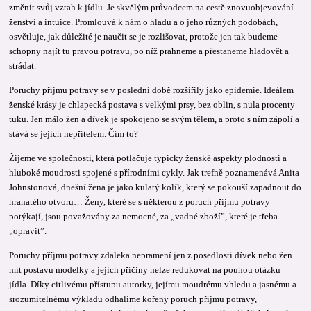
změnit svůj vztah k jídlu. Je skvělým průvodcem na cestě znovuobjevování
ženství a intuice. Promlouvá k nám o hladu a o jeho různých podobách,
osvětluje, jak důležité je naučit se je rozlišovat, protože jen tak budeme
schopny najít tu pravou potravu, po níž prahneme a přestaneme hladovět a
strádat.
Poruchy příjmu potravy se v poslední době rozšířily jako epidemie. Ideálem
ženské krásy je chlapecká postava s velkými prsy, bez oblin, s nula procenty
tuku. Jen málo žen a dívek je spokojeno se svým tělem, a proto s ním zápolí a
stává se jejich nepřítelem. Čím to?
Žijeme ve společnosti, která potlačuje typicky ženské aspekty plodnosti a
hluboké moudrosti spojené s přírodními cykly. Jak trefně poznamenává Anita
Johnstonová, dnešní žena je jako kulatý kolík, který se pokouší zapadnout do
hranatého otvoru… Ženy, které se s některou z poruch příjmu potravy
potýkají, jsou považovány za nemocné, za „vadné zboží”, které je třeba
„opravit”.
Poruchy příjmu potravy zdaleka nepramení jen z posedlosti dívek nebo žen
mít postavu modelky a jejich příčiny nelze redukovat na pouhou otázku
jídla. Díky citlivému přístupu autorky, jejímu moudrému vhledu a jasnému a
srozumitelnému výkladu odhalíme kořeny poruch příjmu potravy,