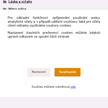
Láska a vztahy
Mimo edice
Pro základní funkčnost, zpříjemnění používání webu,
analytické účely a v případě udělení souhlasu také pro účely
cílení reklamy využíváme soubory cookies.
http://navrcholu.cz/Statistika/98205/
Nastavení vlastních preferencí cookies můžete kdykoli
upravit odkazem ve spodní části stránek.
Kontakt
Rybka Publishers
603836410
Souhlasím
Nastavení
rybkapub@gmail.com
Souhlas můžete odmítnout
zde
.
Vytvořeno na
Eshop-rychle.cz