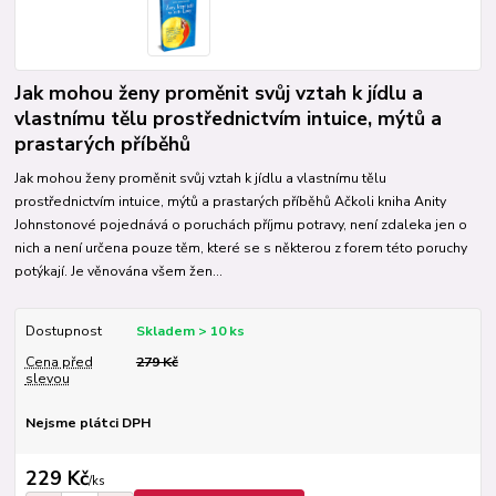
Jak mohou ženy proměnit svůj vztah k jídlu a
vlastnímu tělu prostřednictvím intuice, mýtů a
prastarých příběhů
Jak mohou ženy proměnit svůj vztah k jídlu a vlastnímu tělu
prostřednictvím intuice, mýtů a prastarých příběhů Ačkoli kniha Anity
Johnstonové pojednává o poruchách příjmu potravy, není zdaleka jen o
nich a není určena pouze těm, které se s některou z forem této poruchy
potýkají. Je věnována všem žen...
Dostupnost
Skladem > 10 ks
Cena před
279 Kč
slevou
Nejsme plátci DPH
229 Kč
/
ks