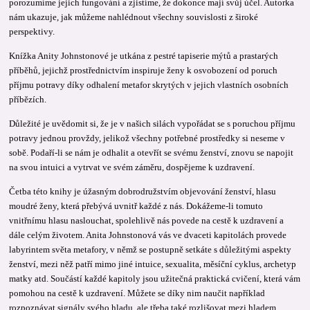
porozumíme jejich fungování a zjistíme, že dokonce mají svůj účel. Autorka
nám ukazuje, jak můžeme nahlédnout všechny souvislosti z široké
perspektivy.
Knížka Anity Johnstonové je utkána z pestré tapiserie mýtů a prastarých
příběhů, jejichž prostřednictvím inspiruje ženy k osvobození od poruch
příjmu potravy díky odhalení metafor skrytých v jejich vlastních osobních
příbězích.
Důležité je uvědomit si, že je v našich silách vypořádat se s poruchou příjmu
potravy jednou provždy, jelikož všechny potřebné prostředky si neseme v
sobě. Podaří-li se nám je odhalit a otevřít se svému ženství, znovu se napojit
na svou intuici a vytrvat ve svém záměru, dospějeme k uzdravení.
Četba této knihy je úžasným dobrodružstvím objevování ženství, hlasu
moudré ženy, která přebývá uvnitř každé z nás. Dokážeme-li tomuto
vnitřnímu hlasu naslouchat, spolehlivě nás povede na cestě k uzdravení a
dále celým životem. Anita Johnstonová vás ve dvaceti kapitolách provede
labyrintem světa metafory, v němž se postupně setkáte s důležitými aspekty
ženství, mezi něž patří mimo jiné intuice, sexualita, měsíční cyklus, archetyp
matky atd. Součástí každé kapitoly jsou užitečná praktická cvičení, která vám
pomohou na cestě k uzdravení. Můžete se díky nim naučit například
rozpoznávat signály svého hladu, ale třeba také rozlišovat mezi hladem