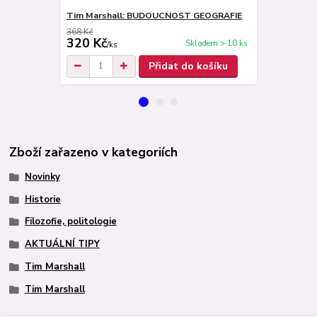
Tim Marshall: BUDOUCNOST GEOGRAFIE
Tim Marsha
368 Kč
388 Kč
320 Kč
349 Kč
Skladem > 10 ks
/
ks
/
ks
Přidat do košíku
Zboží zařazeno v kategoriích
Novinky
Historie
Filozofie, politologie
AKTUÁLNÍ TIPY
Tim Marshall
Tim Marshall