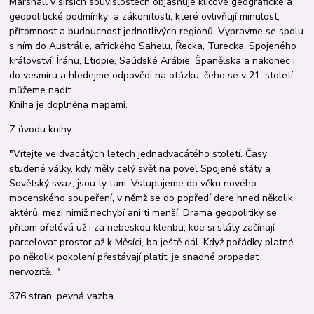
Marshall v širších souvislostech objasňuje klíčové geografické a
geopolitické podmínky a zákonitosti, které ovliv­ňují minulost,
přítomnost a budoucnost jed­notlivých re­gio­nů. Vypravme se spolu
s ním do Austrálie, afrického Sahelu, Řecka, Turecka, Spojeného
království, Íránu, Etiopie, Saúd­ské Arábie, Španělska a nakonec i
do vesmíru a hledejme odpovědi na otázku, čeho se v 21. století
můžeme nadít.
Kniha je doplněna mapami.
Z úvodu knihy:
"Vítejte ve dvacátých letech jednadvacátého století. Časy
studené války, kdy měly celý svět na povel Spojené státy a
Sovětský svaz, jsou ty tam. Vstupujeme do věku nového
mocenského soupeření, v němž se do popředí dere hned několik
aktérů, mezi nimiž nechybí ani ti menší. Drama geopolitiky se
přitom přelévá už i za nebeskou klenbu, kde si státy začínají
parcelovat prostor až k Měsíci, ba ještě dál. Když pořádky platné
po několik pokolení přestávají platit, je snadné propadat
nervozitě…"
376 stran, pevná vazba