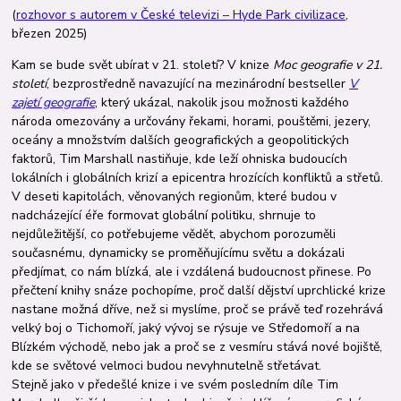
(
rozhovor s autorem v České televizi – Hyde Park civilizace
,
březen 2025)
Kam se bude svět ubírat v 21. století? V knize
Moc geografie v 21.
století
, bezprostředně navazující na mezinárodní bestseller
V
zajetí geografie
, který ukázal, nakolik jsou možnosti každého
národa omezovány a určovány řekami, horami, pouštěmi, jezery,
oceány a množstvím dalších geografických a geopolitických
faktorů, Tim Marshall nastiňuje, kde leží ohniska budoucích
lokálních i globálních krizí a epicentra hrozících konfliktů a střetů.
V deseti ka­­pi­tolách, věnovaných regionům, které budou v
nadcházející éře formovat globální politiku, shrnuje to
nejdůležitější, co potřebujeme vědět, abychom porozuměli
současnému, dynamicky se proměňujícímu světu a dokázali
předjímat, co nám blízká, ale i vzdálená budoucnost přinese. Po
přečtení knihy snáze pochopíme, proč další dějství uprchlické krize
nastane možná dříve, než si myslíme, proč se právě teď rozehrává
velký boj o Tichomoří, jaký vývoj se rýsuje ve Středomoří a na
Blízkém východě, nebo jak a proč se z vesmíru stává nové bojiště,
kde se světové velmoci budou nevyhnutelně střetávat.
Stejně jako v předešlé knize i ve svém posledním díle Tim