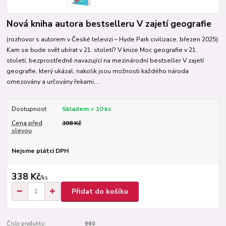
Nová kniha autora bestselleru V zajetí geografie
(rozhovor s autorem v České televizi – Hyde Park civilizace, březen 2025)
Kam se bude svět ubírat v 21. století? V knize Moc geografie v 21.
století, bezprostředně navazující na mezinárodní bestseller V zajetí
geografie, který ukázal, nakolik jsou možnosti každého národa
omezovány a určovány řekami,...
Dostupnost
Skladem > 10 ks
Cena před
398 Kč
slevou
Nejsme plátci DPH
338 Kč
/
ks
Přidat do košíku
Číslo produktu:
960