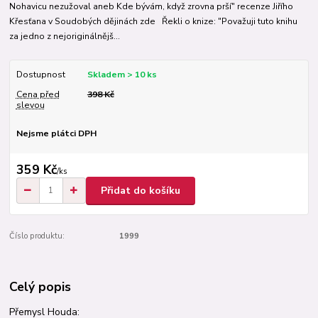
Nohavicu nezužoval aneb Kde bývám, když zrovna prší" recenze Jiřího
Křesťana v Soudobých dějinách zde Řekli o knize: "Považuji tuto knihu
za jedno z nejoriginálnějš...
Dostupnost
Skladem > 10 ks
Cena před
398 Kč
slevou
Nejsme plátci DPH
359 Kč
/
ks
Přidat do košíku
Číslo produktu:
1999
Celý popis
Přemysl Houda: