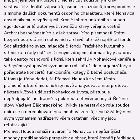
měl při jejím psaní k dispozici Nohavicův soukromý archiv
sestávající z deníků, zápisníků, osobních záznamů, korespondence
a mnoha dalších dokumentů osobního charakteru, které Nohavica
dosud nikomu nezpřístupnil. Kromě tohoto unikátního souboru
ego-dokumentů autor využil rovněž archivy veřejné, včetně
Archivu bezpečnostních složek spravu­jícího písemnosti Státní
bezpečnosti, státních oblastních archivů, ale též například fondu
Socialistického svazu mládeže či fondu Pražského kulturního
střediska a řady dalších. Cenným zdrojem informací byly autorovi
také desítky rozhovorů s lidmi, kteří sehráli v Nohavicově kariéře a
veřejném vystupování významnou roli, ať už jde o organizátory a
pořadatele koncertů, funkcio­náře, kolegy či běžné posluchače.
K tomu je třeba dodat, že Přemysl Houda ke všem těmto
pramenům, které mu umožnily nově analyzovat a interpretovat
některé klíčové události Nohavicova života, přistupuje
nepředpojatě, nestranně, s pokorou a otevřenou myslí. Řečeno
slovy Václava Bělohrad­ského: „Nikdy se nestaví do role soudce,
opírá se o neredukovatelnou mnohost zdrojů, z nichž žádný není
svým významem nadřazený všem ostatním, všechny jsou
relativizující.“
Přemysl Houda nahlíží na Jaromíra Nohavicu z nejrůznějších,
mnohdy protikladných perspektiv a obraz, který čtenáři předkládá,