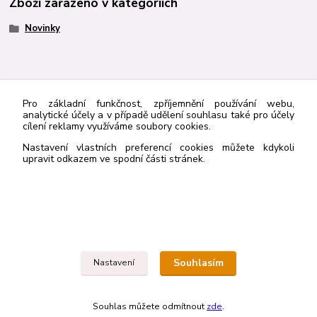
Zboží zařazeno v kategoriích
Novinky
http://navrcholu.cz/Statistika/98205/
Pro základní funkčnost, zpříjemnění používání webu,
analytické účely a v případě udělení souhlasu také pro účely
cílení reklamy využíváme soubory cookies.
Kontakt
Nastavení vlastních preferencí cookies můžete kdykoli
upravit odkazem ve spodní části stránek.
Rybka Publishers
603836410
rybkapub@gmail.com
Souhlasím
Nastavení
Souhlas můžete odmítnout
zde
.
Vytvořeno na
Eshop-rychle.cz