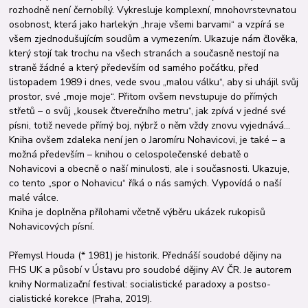
rozhodně není černobílý. Vykresluje komplexní, mnohovrstevnatou
osobnost, která jako harlekýn „hraje všemi barvami“ a vzpírá se
všem zjednodušujícím soudům a vymezením. Ukazuje nám člověka,
který stojí tak trochu na všech stranách a současně nestojí na
straně žádné a který především od samého počátku, před
listopadem 1989 i dnes, vede svou „malou válku“, aby si uhájil svůj
prostor, své „moje moje“. Přitom ovšem nevstupuje do přímých
střetů – o svůj „kousek čtverečního metru“, jak zpívá v jedné své
písni, totiž nevede přímý boj, nýbrž o něm vždy znovu vyjednává…
Kniha ovšem zdaleka není jen o Jaromíru Nohavicovi, je také – a
možná především – knihou o celospolečenské debatě o
Nohavicovi a obecně o naší minulosti, ale i současnosti. Ukazuje,
co tento „spor o Nohavicu“ říká o nás samých. Vypovídá o naší
malé válce.
Kniha je doplněna přílohami včetně výběru ukázek rukopisů
Nohavicových písní.
Přemysl Houda (* 1981) je historik. Přednáší soudobé dějiny na
FHS UK a působí v Ústavu pro soudobé dějiny AV ČR. Je autorem
knihy Normalizační festival: socialistické paradoxy a postso­
cialistické korekce (Praha, 2019).