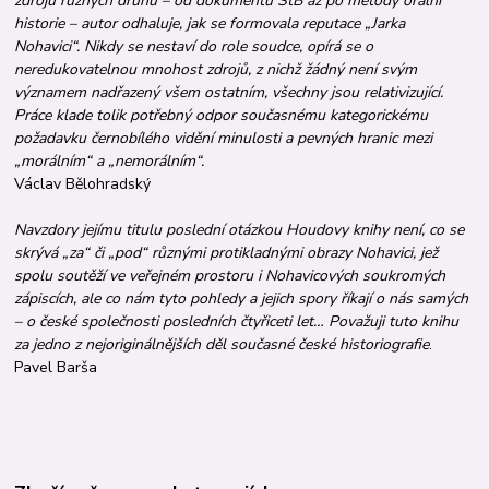
zdrojů různých druhů – od dokumentů StB až po metody orální
historie – autor odhaluje, jak se formovala reputace „Jarka
Nohavici“. Nikdy se nestaví do role soudce, opírá se o
neredukovatelnou mnohost zdrojů, z nichž žádný není svým
významem nadřazený všem ostatním, všechny jsou relativizující.
Práce klade tolik potřebný odpor současnému kategorickému
požadavku černobílého vidění minulosti a pevných hranic mezi
„morálním“ a „nemorálním“.
Václav Bělohradský
Navzdory jejímu titulu poslední otázkou Houdovy knihy není, co se
skrývá „za“ či „pod“ různými protikladnými obrazy Nohavici, jež
spolu soutěží ve veřejném prostoru i Nohavicových soukromých
zápiscích, ale co nám tyto pohledy a jejich spory říkají o nás samých
– o české společnosti posledních čtyřiceti let… Považuji tuto knihu
za jedno z nejoriginálnějších děl současné české historiografie
.
Pavel Barša