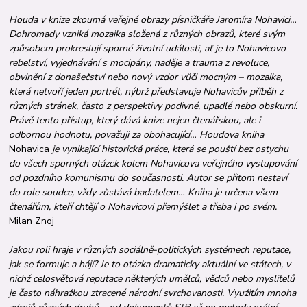
Houda v knize zkoumá veřejné obrazy písničkáře Jaromíra Nohavici…
Dohromady vzniká mozaika složená z různých obrazů, které svým
způsobem prokreslují sporné životní události, ať je to Nohavicovo
rebelství, vyjednávání s mocipány, naděje a trauma z revoluce,
obvinění z donašečství nebo nový vzdor vůči mocným – mozaika,
která netvoří jeden portrét, nýbrž představuje Nohavicův příběh z
různých stránek, často z perspektivy podivné, upadlé nebo obskurní.
Právě tento přístup, který dává knize nejen čtenářskou, ale i
odbornou hodnotu, považuji za obohacující… Houdova kniha
Nohavica
je vynikající historická práce, která se pouští bez ostychu
do všech sporných otázek kolem Nohavicova veřejného vystupování
od pozdního komunismu do současnosti. Autor se přitom nestaví
do role soudce, vždy zůstává badatelem… Kniha je určena všem
čtenářům, kteří chtějí o Nohavicovi přemýšlet a třeba i po svém.
Milan Znoj
Jakou roli hraje v různých sociálně-politických systémech reputace,
jak se formuje a hájí? Je to otázka dramaticky aktuální ve státech, v
nichž celosvětová reputace některých umělců, vědců nebo myslitelů
je často náhražkou ztracené národní svrchovanosti. Využitím mnoha