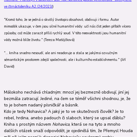
ve čtrnáctideníku A2 /24/2023/
)
"Kromě toho, že se jedná o skvělý životopis obsahově, obdivuji i formu. Autor
mimoděk ukazuje, v čem jsou silné humanitní vědy: učí nás číst jeden příběh vícero
způsoby, což může zarazit příliš rychlý soud. V této neexaktnosti jsou humanitní
vědy možná blíže životu." (Tereza Matějčková)
"… kniha snadno nesoudí, ale ani neadoruje a stala se jakýmsi ozvučným
sémantickým prostorem zdejší společnosti, ale i kulturního establishmentu." (Jiří
David)
Málokoho nechává chladným: mnozí jej bezmezně obdivují, jiní jej
bezmála zatracují. Jediné, na čem se téměř všichni shodnou, je, že
to je bohem nadaný písničkář a básník.
Kdo je tedy Nohavica? A jaký je to ve skutečnosti člověk? Je to
rebel, hrdina, anebo padouch či slaboch, který se upsal ďáblu?
Kniha s prostým názvem
Nohavica
, která se na tyto a mnoho
dalších otázek snaží odpovědět, je ojedinělá tím, že Přemysl Houda