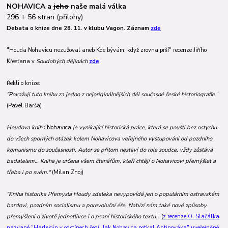
NOHAVICA a
jeho
naše malá válka
296 + 56 stran (přílohy)
Debata o knize dne 28. 11. v klubu Vagon. Záznam
zde
"Houda Nohavicu nezužoval
aneb Kde bývám, když zrovna prší" recenze Jiřího
Křesťana v
Soudobých dějinách
zde
Řekli o knize:
"Považuji tuto knihu za jedno z nejoriginálnějších děl současné české historiografie
."
(
Pavel Barša)
Houdova kniha
Nohavica
je vynikající historická práce, která se pouští bez ostychu
do všech sporných otázek kolem Nohavicova veřejného vystupování od pozdního
komunismu do současnosti. Autor se přitom nestaví do role soudce, vždy zůstává
badatelem… Kniha je určena všem čtenářům, kteří chtějí o Nohavicovi přemýšlet a
třeba i po svém."
(Milan Znoj)
"Kniha historika Přemysla Houdy zdaleka nevypovídá jen o populárním ostravském
bardovi, pozdním socialismu a porevoluční éře. Nabízí nám také nové způsoby
přemýšlení o životě jednotlivce i o psaní historického textu.
" (
z recenze O. Slačálka
nazvané "Harlekýn v odstínech šedi. Jak Nohavica potkal Antinováka" uveřejněné