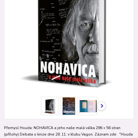
Přemysl Houda: NOHAVICA a jeho naše malá válka 296 + 56 stran
(přílohy) Debata o knize dne 28. 11. v klubu Vagon. Záznam zde "Houda