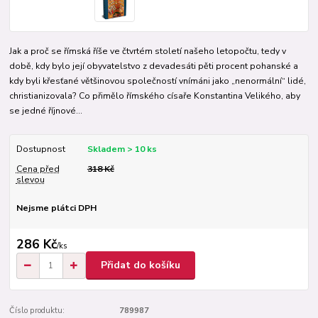
Jak a proč se římská říše ve čtvrtém století našeho letopočtu, tedy v
době, kdy bylo její obyvatelstvo z devadesáti pěti procent pohanské a
kdy byli křesťané většinovou společností vnímáni jako „nenormální“ lidé,
christianizovala? Co přimělo římského císaře Konstantina Velikého, aby
se jedné říjnové...
Dostupnost
Skladem > 10 ks
Cena před
318 Kč
slevou
Nejsme plátci DPH
286 Kč
/
ks
Přidat do košíku
Číslo produktu:
789987