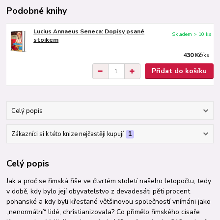
Podobné knihy
Lucius Annaeus Seneca: Dopisy psané
Skladem > 10 ks
stoikem
430 Kč
/
ks
Přidat do košíku
Celý popis
Zákazníci si k této knize nejčastěji kupují
1
Celý popis
Jak a proč se římská říše ve čtvrtém století našeho letopočtu, tedy
v době, kdy bylo její obyvatelstvo z devadesáti pěti procent
pohanské a kdy byli křesťané většinovou společností vnímáni jako
„nenormální“ lidé, christianizovala? Co přimělo římského císaře