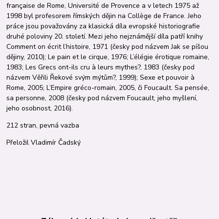
française de Rome, Université de Provence a v letech 1975 až
1998 byl profesorem římských dějin na Collège de France. Jeho
práce jsou považovány za klasická díla evropské historiografie
druhé poloviny 20. století. Mezi jeho nejznámější díla patří knihy
Comment on écrit l’histoire, 1971 (česky pod názvem Jak se píšou
dějiny, 2010); Le pain et le cirque, 1976; L’élégie érotique romaine,
1983; Les Grecs ont-ils cru à leurs mythes?, 1983 (česky pod
názvem Věřili Řekové svým mýtům?, 1999); Sexe et pouvoir à
Rome, 2005; L’Empire gréco-romain, 2005, či Foucault. Sa pensée,
sa personne, 2008 (česky pod názvem Foucault, jeho myšlení,
jeho osobnost, 2016).
212 stran, pevná vazba
Přeložil Vladimír Čadský