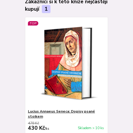
Zákazníci si k této knize nejčastěji
kupují
1
TOP
Lucius Annaeus Seneca: Dopisy psané
stoikem
478 Kč
430 Kč
Skladem > 10 ks
/
ks