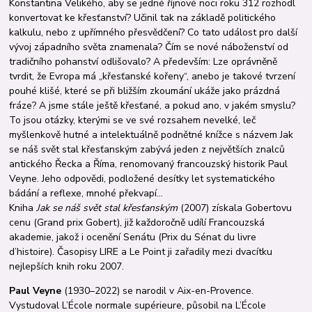
Konstantina Velikého, aby se jedné říjnové noci roku 312 rozhodl
konvertovat ke křesťanství? Učinil tak na základě politického
kalkulu, nebo z upřímného přesvědčení? Co tato událost pro další
vývoj západního světa znamenala? Čím se nové náboženství od
tradičního pohanství odlišovalo? A především: Lze opráv­něně
tvrdit, že Evropa má „křesťanské kořeny“, anebo je takové tvrzení
pou­hé klišé, které se při bližším zkoumání ukáže jako prázdná
fráze? A jsme stále ještě křesťané, a po­kud ano, v jakém smyslu?
To jsou otázky, kterými se ve své rozsahem nevelké, leč
myšlenkově hutné a intelektuálně podnětné knížce s názvem Jak
se náš svět stal křesťanským zabývá jeden z největších znalců
antického Řecka a Říma, renomovaný francouzský historik Paul
Veyne. Jeho odpovědi, podložené desítky let systematického
bádání a reflexe, mnohé překvapí…
Kniha
Jak se náš svět stal křesťanským
(2007) získala Gobertovu
cenu (Grand prix Gobert), již každoročně udílí Francouzská
akademie, jakož i ocenění Senátu (Prix du Sénat du livre
d’histoire). Časopisy LIRE a Le Point ji zařadily mezi dvacítku
nejlepších knih roku 2007.
Paul Veyne
(1930–2022) se narodil v Aix-en-Provence.
Vystudoval L’École normale supérieure, působil na L’École