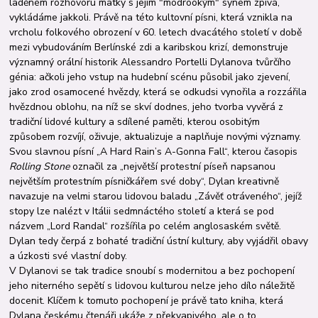
laděném rozhovoru matky s jejím "modrookým" synem zpívá,
vykládáme jakkoli. Právě na této kultovní písni, která vznikla na
vrcholu folkového obrození v 60. letech dvacátého století v době
mezi vybudováním Berlínské zdi a karibskou krizí, demonstruje
významný orální historik Alessandro Portelli Dylanova tvůrčího
génia: ačkoli jeho vstup na hudební scénu působil jako zjevení,
jako zrod osamocené hvězdy, která se odkudsi vynořila a rozzářila
hvězdnou oblohu, na níž se skví dodnes, jeho tvorba vyvěrá z
tradiční lidové kultury a sdílené paměti, kterou osobitým
způsobem rozvíjí, oživuje, aktualizuje a naplňuje novými významy.
Svou slavnou písní „A Hard Rain’s A-Gonna Fall“, kterou časopis
Rolling Stone
označil za „největší protestní píseň napsanou
největším protestním písničkářem své doby“, Dylan kreativně
navazuje na velmi starou lidovou baladu „Závěť otráveného“, jejíž
stopy lze nalézt v Itálii sedmnáctého století a která se pod
názvem „Lord Randal“ rozšířila po celém anglosaském světě.
Dylan tedy čerpá z bohaté tradiční ústní kultury, aby vyjádřil obavy
a úzkosti své vlastní doby.
V Dylanovi se tak tradice snoubí s modernitou a bez pochopení
jeho niterného sepětí s lidovou kulturou nelze jeho dílo náležitě
docenit. Klíčem k tomuto pochopení je právě tato kniha, která
Dylana českému čtenáři ukáže z překvapivého, ale o to