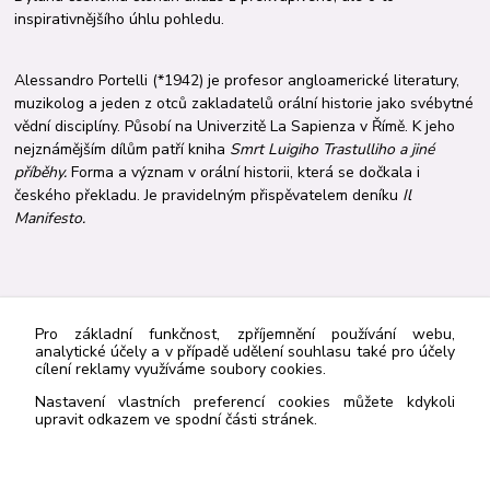
inspirativnějšího úhlu pohledu.
Alessandro Portelli (*1942) je profesor angloamerické literatury,
muzikolog a jeden z otců zakladatelů orální historie jako svébytné
vědní disciplíny. Působí na Univerzitě La Sapienza v Římě. K jeho
nejznámějším dílům patří kniha
Smrt Luigiho Trastulliho a jiné
příběhy.
Forma a význam v orální historii, která se dočkala i
českého překladu. Je pravidelným přispěvatelem deníku
Il
Manifesto.
Zboží zařazeno v kategoriích
Pro základní funkčnost, zpříjemnění používání webu,
analytické účely a v případě udělení souhlasu také pro účely
Novinky
cílení reklamy využíváme soubory cookies.
Nastavení vlastních preferencí cookies můžete kdykoli
upravit odkazem ve spodní části stránek.
http://navrcholu.cz/Statistika/98205/