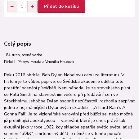
Přidat do košíku
Celý popis
184 stran, pevná vazba
Přeložili Přemysl Houda a Veronika Houdová
Roku 2016 obdržel Bob Dylan Nobelovu cenu za literaturu. V
historii je to vůbec poprvé, co Švédská akademie udělila toto
prestižní ocenění písničkáři. Není náhoda, že ze stovek jeho písní
se Patti Smith na slavnostním večeru při předávání cen ve
Stockholmu, jehož se Dylan osobně nezúčastnil, rozhodla zazpívat
jednu z nejznámějších Dylanových skladeb – „A Hard Rain’s A-
Gonna Fall“. Je to vizionářské varování před blížící se, nebo možná
již probíhající apokalypsou – varování, které je dnes právě tak
aktuální jako v roce 1962, kdy skladba spatřila světlo světa, ať už
si onen "těžký", smrtonosný déšť, o němž se v tomto ponuře