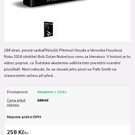
184 stran, pevná vazbaPřeložili Přemysl Houda a Veronika Houdová
Roku 2016 obdržel Bob Dylan Nobelovu cenu za literaturu. V historii je to
vůbec poprvé, co Švédská akademie udělila toto prestižní ocenění
písničkáři. Není náhoda, že ze stovek jeho písní se Patti Smith na
slavnostním večeru při před...
Dostupnost
Skladem > 10 ks
Cena před
288 Kč
slevou
Nejsme plátci DPH
258 Kč
/
ks