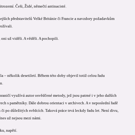
itrozemí. Češi, Židé, němečtí antinacisté.
dejších představitelů Velké Británie či Francie a navzdory požadavkům
ožívali.
ni už viděli. A věděli. A pochopili.
la – několik desetiletí. Během této doby objevil totiž celou řadu
u.
raničí využívá autor osvědčené metody, jež jsou patrné i v jeho dalších
ech s pamětníky. Dále dobrou orientaci v archivech. A v neposlední řadě
 či po důležitých svědcích. Taková práce trvá leckdy řadu let. Není divu,
 dnes už nejsou mezi námi.
ku, napětí.