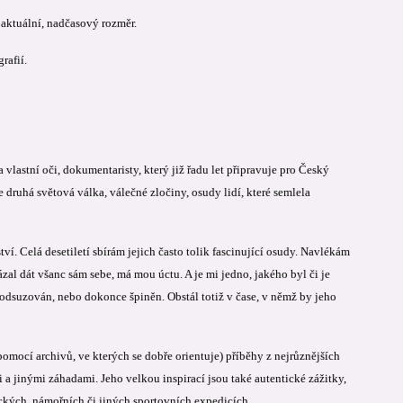
 aktuální, nadčasový rozměr.
rafií.
lastní oči, dokumentaristy, který již řadu let připravuje pro Český
e druhá světová válka, válečné zločiny, osudy lidí, které semlela
í. Celá desetiletí sbírám jejich často tolik fascinující osudy. Navlékám
al dát všanc sám sebe, má mou úctu. A je mi jedno, jakého byl či je
 i odsuzován, nebo dokonce špiněn. Obstál totiž v čase, v němž by jeho
pomocí archivů, ve kterých se dobře orientuje) příběhy z nejrůznějších
 a jinými záhadami. Jeho velkou inspirací jsou také autentické zážitky,
ckých, námořních či jiných sportovních expedicích.