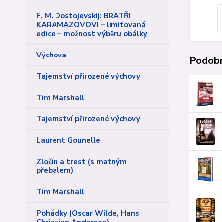
F. M. Dostojevskij: BRATŘI
KARAMAZOVOVI – limitovaná
edice – možnost výběru obálky
Výchova
Podobn
Tajemství přirozené výchovy
Tim Marshall
Tajemství přirozené výchovy
Laurent Gounelle
Zločin a trest (s matným
přebalem)
Tim Marshall
Pohádky (Oscar Wilde, Hans