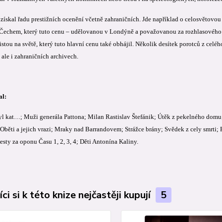
 získal řadu prestižních ocenění včetně zahraničních. Jde například o celosvětovo
 Čechem, který tuto cenu – udělovanou v Londýně a považovanou za rozhlasového či
tou na světě, který tuto hlavní cenu také obhájil. Několik desítek porotců z celéh
ale i zahraničních archivech.
al:
byl kat…; Muži generála Pattona; Milan Rastislav Štefánik; Útěk z pekelného dom
 Oběti a jejich vrazi; Mraky nad Barrandovem; Strážce brány; Svědek z cely smrti; 
sty za oponu Času 1, 2, 3, 4; Děti Antonína Kaliny.
ci si k této knize nejčastěji kupují
5