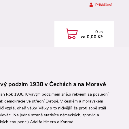
Přihlášení
0
ks
za
0,00 Kč
vý podzim 1938 v Čechách a na Moravě
ran Rok 1938. Krvavým podzimem znělo rekviem za poslední
ek demokracie ve střední Evropě. V českém a moravském
čí vzplál oheň války. Války o to ničivější, že proti sobě stáli
lováci. Na jedné straně statisíce německých, zpravidla
ckých stoupenců Adolfa Hitlera a Konrad...