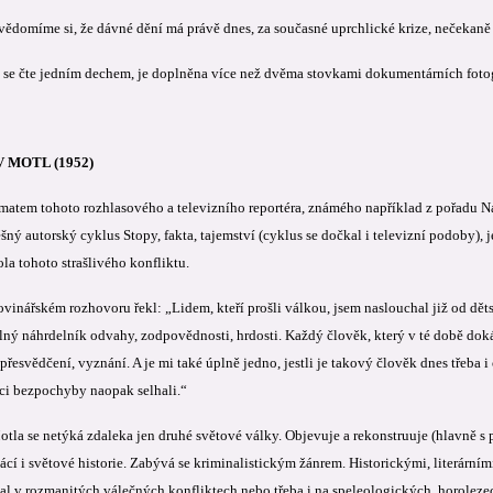
uvědomíme si, že dávné dění má právě dnes, za současné uprchlické krize, nečekaně
á se čte jedním dechem, je doplněna více než dvěma stovkami dokumentárních fotog
 MOTL (1952)
atem tohoto rozhlasového a televizního reportéra, známého například z pořadu Na v
šný autorský cyklus Stopy, fakta, tajemství (cyklus se dočkal i televizní podoby), j
la tohoto strašlivého konfliktu.
inářském rozhovoru řekl: „Lidem, kteří prošli válkou, jsem naslouchal již od dětstv
lný náhrdelník odvahy, zodpovědnosti, hrdosti. Každý člověk, který v té době dokáz
přesvědčení, vyznání. A je mi také úplně jedno, jestli je takový člověk dnes třeba
ci bezpochyby naopak selhali.“
tla se netýká zdaleka jen druhé světové války. Objevuje a rekonstruuje (hlavně s 
í i světové historie. Zabývá se kriminalistickým žánrem. Historickými, literárními
pal v rozmanitých válečných konfliktech nebo třeba i na speleologických, horoleze