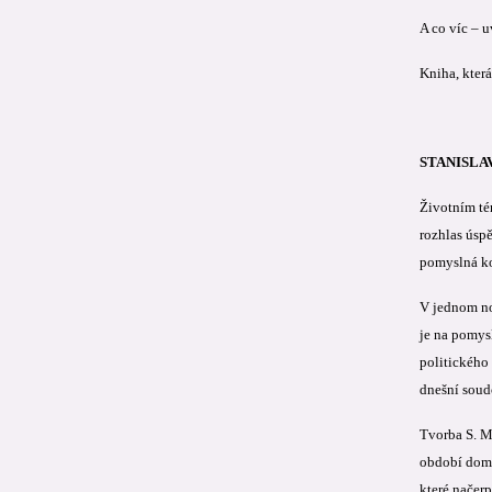
A co víc – 
Kniha, kter
STANISLAV
Životním tém
rozhlas úspě
pomyslná ko
V jednom nov
je na pomys
politického 
dnešní soud
Tvorba S. Mo
období domác
které načer