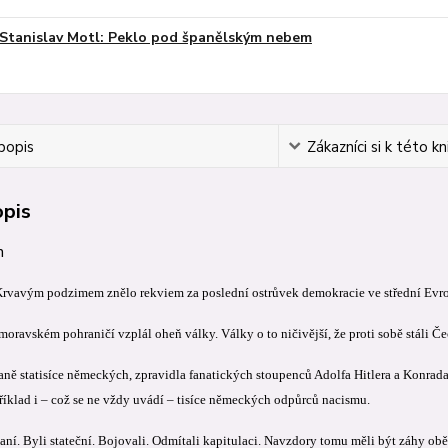
Stanislav Motl: Peklo pod španělským nebem
popis
Zákazníci si k této kn
opis
n
rvavým podzimem znělo rekviem za poslední ostrůvek demokracie ve střední Evr
oravském pohraničí vzplál oheň války. Války o to ničivější, že proti sobě stáli Č
raně statisíce německých, zpravidla fanatických stoupenců Adolfa Hitlera a Konr
příklad i – což se ne vždy uvádí – tisíce německých odpůrců nacismu.
ní. Byli stateční. Bojovali. Odmítali kapitulaci. Navzdory tomu měli být záhy oběto