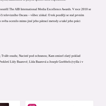
u soutěž The AIB International Media Excellence Awards. V roce 2010 se
 televizního Oscara – vůbec získal. O rok později se stal prvním
o světa ocenilo mimo jiné jeho pátrací metody a také jeho práci
u; Tváře osudu; Nacisté pod ochranou; Kam zmizel zlatý poklad
Prokletí Lídy Baarové; Lída Baarová a Joseph Goebbels (vyšla i v
TOP
to