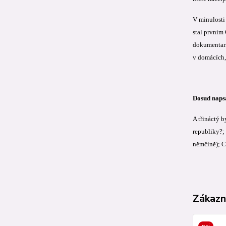
V minulosti
stal prvním
dokumentaris
v domácích, 
Dosud naps
A třináctý 
republiky?;
němčině); Ce
Zákazní
nej