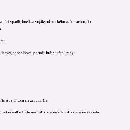
 vojáci vpadli, hned za vojáky německého wehrmachtu, do
a.
ěti.
itlerovi, se naplňovaly osudy hrdinů této knihy:
Na sebe přitom ale zapomněla.
obní válku Hitlerovi. Jak statečně žila, tak i statečně zemřela.