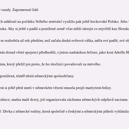
osudy. Zapomenutí lidé.
h událostí na počátku
Velkého stmívání
využilo pak ještě beckovské Polsko. Jeho
ka. Aby si ještě z padlé a ponížené země včas stihli ukrojit co největší kus Slezsk
 se rozhořela už rok předtím, než začala druhá světová válka, měla své padlé, své ob
nás dosud věrní spojenci předhodili, s jistou nadsázkou řečeno, jako kost Adolfu H
sta, který přežil jen proto, že ho útočníci považovali za mrtvého.
 ponížená, téměř ubitá německými spoluobčany.
erá si ještě před smrtí v německém vězení musela projít martyriem hrůzy.
dnice, matka malé dcery, jež organizovala záchranu německých odpůrců nacismu. 
 Dívka z německé rodiny, která společně s českými a německými přáteli vyhlásila os