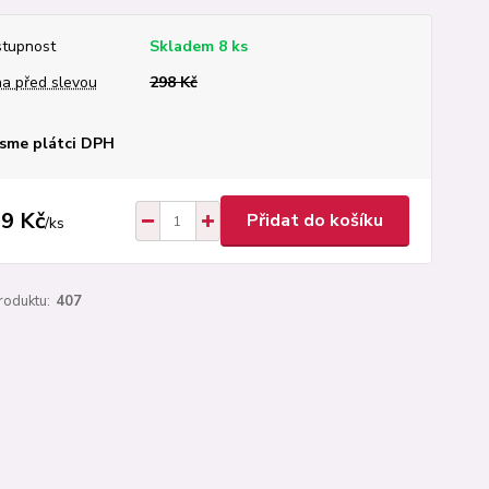
tupnost
Skladem 8 ks
a před slevou
298 Kč
sme plátci DPH
9 Kč
Přidat do košíku
/
ks
roduktu:
407