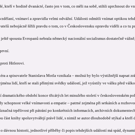
dé, kteří v hodině dvanácté, často jen v tom, co měli na sobě, stihli uprchnout do vn
 vzdělaní, vnímaví a zpravidla velmi odvážní. Události odmítli vnímat optikou teh
atelů nebojácně šířili pravdu o tom, co v Československu opravdu viděli a co tu pr
ještě spousta Evropanů nebrala německý nacionální socialismus dostatečně vážně, o
 první.
 proti Hitlerovi.
éra a spisovatele Stanislava Motla vznikala – možná by bylo výstižnější napsat zrá
ejména lidí, kteří se stali přímými svědky událostí, jež vyústily ve válku před válko
ní dramatického období konce třicátých let minulého století v československém poh
dy schopnost velké vnímavosti a empatie – patrné zejména při setkáních a rozhovor
říznačná trpělivost při pátrání po konkrétních informacích, archivních dokumentech
u část knihy spoluvytvářejí právě lidé, s nimiž se autor dlouhodobě stýkal a kteří
 o dávnou historii, jednotlivé příběhy či popis tehdejších událostí má spád, dynami