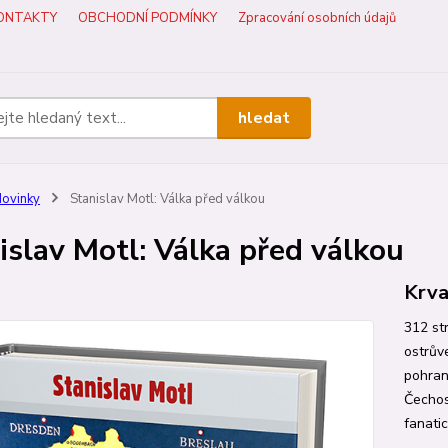
ONTAKTY
OBCHODNÍ PODMÍNKY
Zpracování osobních údajů
hledat
ovinky
Stanislav Motl: Válka před válkou
islav Motl: Válka před válkou
Krva
312 st
ostrův
pohrani
Čechos
fanati