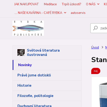
JAK NAKUPOVAT
Meditace
Trpíš úzkostí?
O NÁS
K
.... NAŠE KAVÁRNA - CAFÉ RYBKA
autoservis
Úvod
N
Světová literatura
ilustrovaná
Stan
Novinky
nej
Právě jsme dotiskli
Historie
Filozofie, politologie
Duchovní literatura