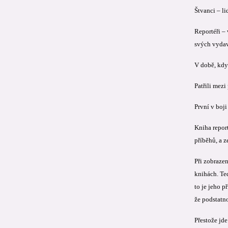
Štvanci – li
Reportéři –
svých vydav
V době, kdy 
Patřili mezi
První v boji
Kniha report
příběhů, a z
Při zobraze
knihách. Te
to je jeho p
že podstatno
Přestože jde