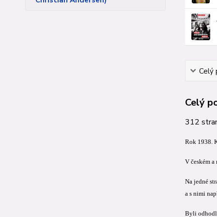
Christian Andersen)
Celý 
Celý p
312 stra
Rok 1938. K
V českém a m
Na jedné st
a s nimi na
Byli odhodla