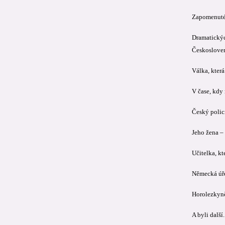
Zapomenuté 
Dramatickýc
Českoslovens
Válka, která
V čase, kdy 
Český polici
Jeho žena –
Učitelka, kt
Německá úře
Horolezkyně.
A byli další.