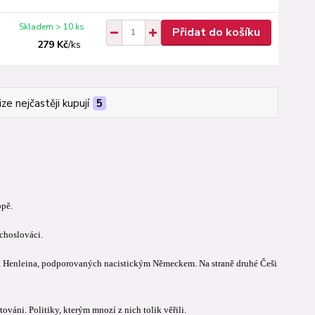
Skladem > 10 ks
Přidat do košíku
279 Kč
/
ks
ize nejčastěji kupují
5
opě.
echoslováci.
ada Henleina, podporovaných nacistickým Německem. Na straně druhé Češi
váni. Politiky, kterým mnozí z nich tolik věřili.