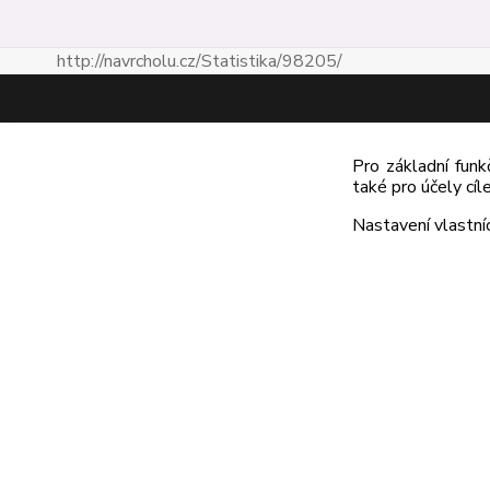
http://navrcholu.cz/Statistika/98205/
Kontakt
Pro základní funk
také pro účely cí
Rybka Publishers
Nastavení vlastní
603836410
rybkapub@gmail.com