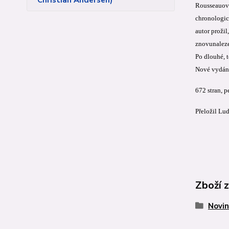
Christian Andersen)
Rousseauova
chronologick
autor proži
znovunalezen
Po dlouhé, t
Nové vydání
672 stran, 
Přeložil Lu
Zboží 
Novin