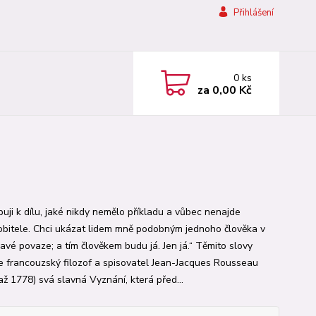
Přihlášení
0
ks
za
0,00 Kč
puji k dílu, jaké nikdy nemělo příkladu a vůbec nenajde
bitele. Chci ukázat lidem mně podobným jednoho člověka v
avé povaze; a tím člověkem budu já. Jen já.“ Těmito slovy
e francouzský filozof a spisovatel Jean-Jacques Rousseau
až 1778) svá slavná Vyznání, která před...