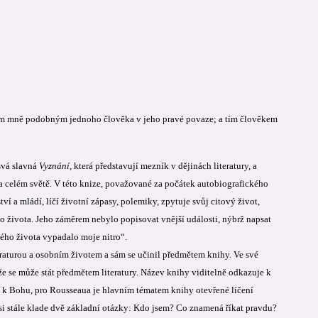
idem mně podobným jednoho člověka v jeho pravé povaze; a tím člověkem
svá slavná
Vyznání
, která představují mezník v dějinách literatury, a
 na celém světě. V této knize, považované za počátek autobiografického
 a mládí, líčí životní zápasy, polemiky, zpytuje svůj citový život,
života. Jeho záměrem nebylo popisovat vnější události, nýbrž napsat
 mého života vypadalo moje nitro“.
aturou a osobním životem a sám se učinil předmětem knihy. Ve své
 že se může stát předmětem literatury. Název knihy viditelně odkazuje k
u k Bohu, pro Rousseaua je hlavním tématem knihy otevřené líčení
nž si stále klade dvě základní otázky: Kdo jsem? Co znamená říkat pravdu?