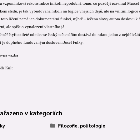
 vzpomínková rekonstrukce (nikoli nepodobná tomu, co později rozvinul Marcel
ém sledu, je tak vybudována nikoli na logice vnějších dějů, ale na vnitřní logice 
l, toto líčení nemá jen dokumentární funkci, nýbrž – řečeno slovy autora doslovu k
í, ale spíše o vynalezení vlastního já.
éměř čtyřicetileté odmlce se českým čtenářům dostává do rukou jedno z nejdůležitě
 je doplněno fundovaným doslovem Josef Fulky.
pevná vazba
děk Kult
zařazeno v kategoriích
ky
Filozofie, politologie