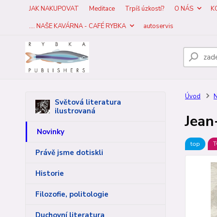
JAK NAKUPOVAT
Meditace
Trpíš úzkostí?
O NÁS
K
.... NAŠE KAVÁRNA - CAFÉ RYBKA
autoservis
Úvod
N
Světová literatura
ilustrovaná
Jean
Novinky
top
T
Právě jsme dotiskli
Historie
Filozofie, politologie
Duchovní literatura