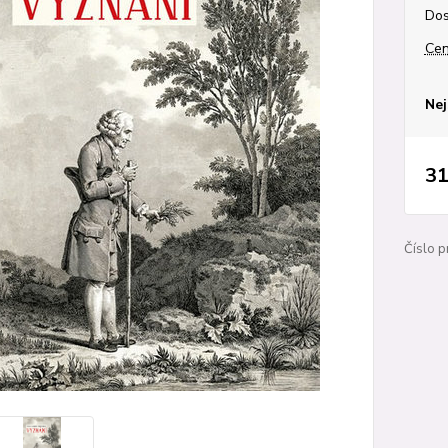
Dos
Cen
Nej
31
Číslo p