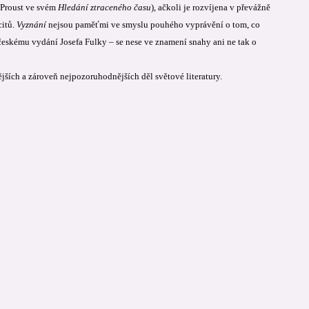
 Proust ve svém
Hledání ztraceného času
), ačkoli je rozvíjena v převážně
citů.
Vyznání
nejsou paměťmi ve smyslu pouhého vyprávění o tom, co
 českému vydání Josefa Fulky – se nese ve znamení snahy ani ne tak o
jších a zároveň nejpozoruhodnějších děl světové literatury.