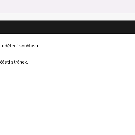
ě udělení souhlasu
části stránek.
Vytvořeno na
Eshop-rychle.cz