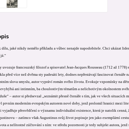
opis
 k dílu, jaké nikdy nemělo příkladu a vůbec nenajde napodobitele. Chci ukázat l
 já.“
y uvozuje francouzský filozof a spisovatel Jean-Jacques
Rousseau
(1712 až 1778) 
kla před více než dvěma sty padesáti lety, dodnes nepřestávají fascinovat čtenáře
stním slova smyslu, autor vypráví román svého života. Evokuje vzpomínky na dětství
nevyhýbá ani intimním, ba choulostivým tématům a nelichotivým okolnostem svého 
duše“ – autor si předsevzal „seznámit přesně čtenáře s tím, jak ve všech situacích
l prvním moderním evropským autorem nové doby, jenž prolomil hranici mezi liter
i vyjadřuje přesvědčení o významu indivi­duální existence, která je natolik cenná,
ustinovu – zatímco však Augustinus svůj život popisuje jen jako exemplární cest
vota a nelítostné zúčtování s ním: ve středu pozornosti je tedy subjekt autora, je