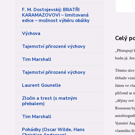
F. M. Dostojevskij: BRATŘI
KARAMAZOVOVI – limitovaná
edice – možnost výběru obálky
Výchova
Celý p
Tajemství přirozené výchovy
„Přistupuji
budu já. Jen
Tim Marshall
Těmito slov
Tajemství přirozené výchovy
třebaže vzni
Laurent Gounelle
žánru ve vla
přičemž se 
Zločin a trest (s matným
„dějiny své 
přebalem)
Rousseau
by
autobiografi
Tim Marshall
Vyznání
Aug
Pohádky (Oscar Wilde, Hans
vlastního ži