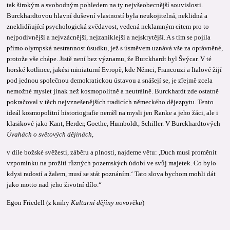
tak širokým a svobodným pohledem na ty nejvšeobecnější souvislosti.
Burckhardtovou hlavní duševní vlastností byla neukojitelná, neklidná a
zneklidňující psychologická zvědavost, vedená neklamným citem pro to
nejpodivnější a nejvzácnější, nejzaniklejší a nejskrytější. A s tím se pojila
přímo olympská nestrannost úsudku, jež s úsměvem uznává vše za oprávněné,
protože vše chápe. Jistě není bez významu, že Burckhardt byl Švýcar. V té
horské kotlince, jakési miniaturní Evropě, kde Němci, Francouzi a Italové žijí
pod jednou společnou demokratickou ústavou a snášejí se, je zřejmě zcela
nemožné myslet jinak než kosmopolitně a neutrálně. Burckhardt zde ostatně
pokračoval v těch nejvznešenějších tradicích německého dějezpytu. Tento
ideál kosmopolitní historiografie neměl na mysli jen Ranke a jeho žáci, ale i
klasikové jako Kant, Herder, Goethe, Humboldt, Schiller. V Burckhardtových
Úvahách o světových dějinách
,
v díle božské svěžesti, záběru a plnosti, najdeme větu: ,Duch musí proměnit
vzpomínku na prožití různých pozemských údobí ve svůj majetek. Co bylo
kdysi radostí a žalem, musí se stát poznáním.‘ Tato slova bychom mohli dát
jako motto nad jeho životní dílo.“
Egon Friedell (z knihy
Kulturní dějiny novověku
)