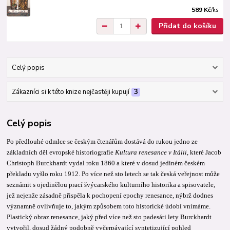
589 Kč
/
ks
Přidat do košíku
Celý popis
Zákazníci si k této knize nejčastěji kupují
3
Celý popis
Po předlouhé odmlce se českým čtenářům dostává do rukou jedno ze
základních děl evropské historiografie
Kultura renesance v Itálii
, které Jacob
Christoph Burckhardt vydal roku 1860 a které v dosud jediném českém
překladu vyšlo roku 1912. Po více než sto letech se tak česká veřejnost může
seznámit s ojedinělou prací švýcarského kulturního historika a spisovatele,
jež nejenže zásadně přispěla k pochopení epochy renesance, nýbrž dodnes
významně ovlivňuje to, jakým způsobem toto historické údobí vnímáme.
Plastický obraz renesance, jaký před více než sto padesáti lety Burckhardt
vytvořil, dosud žádný podobně vyčerpávající syntetizující pohled