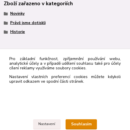
Zboží zařazeno v kategoriích
Novinky
Právě jsme dotiskli
Historie
http://navrcholu.cz/Statistika/98205/
Pro základní funkčnost, zpříjemnění používání webu,
analytické účely a v případě udělení souhlasu také pro účely
cílení reklamy využíváme soubory cookies.
Nastavení vlastních preferencí cookies můžete kdykoli
Kontakt
upravit odkazem ve spodní části stránek.
Rybka Publishers
603836410
rybkapub@gmail.com
Souhlasím
Nastavení