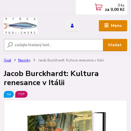
0
ks
za
0,00 Kč
Menu
hledat
Úvod
Novinky
Jacob Burckhardt: Kultura renesance v Itálii
Jacob Burckhardt: Kultura
renesance v Itálii
top
TOP