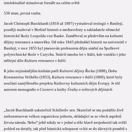
intelektuálně stimulovat čtenáře na celém světě.
536 stran, pevná vazba.
Jacob Christoph Burckhardt (1818 až 1897) vystudoval teologii v Basileji,
později studoval v Berlíně historii u mediavelisty a zakladatele německé
historické školy Leopolda von Ranke. Zaměřoval se především na kulturní
dějiny renesance a starověku. Od roku 1843 přednášel historii na univerzitě v
Basileji, v roce 1855 byl jmenován profesorem dějin umění na Spolkové
polytechnické škole v Curychu. Strávil mnoho let v Itálii, kde vzniklo i jeho
stěžejní dílo
Kultura renesance v Itálii
.
K jeho nejznámějším knihám patří
Kulturní dějiny Řecka
(1898),
Doba
Konstantina Velikého
(1853),
Kultura renesance v Itálii
(1860), které byly
součástí zamýšleného projektu Knihovny kulturních dějin Evropy. Je též
autorem monografie o Cicerovi a knihy
Úvahy o světových dějinách
.
„Jacob Burckhardt uskutečnil Schillerův sen. Skutečně se mu podařilo živě
zrekonstruovat velkou organickou jednotu, skládající se ze všech aspektů
života národa. Nebo? ještě nikdy se v jedné a téže hlavě nesjednotil tak svěží
pohled na detaily, tak plně básnická schopnost vcítit se do dávných poměrů s