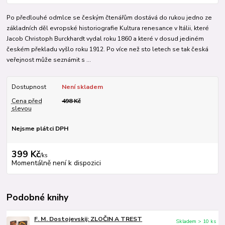
Po předlouhé odmlce se českým čtenářům dostává do rukou jedno ze
základních děl evropské historiografie Kultura renesance v Itálii, které
Jacob Christoph Burckhardt vydal roku 1860 a které v dosud jediném
českém překladu vyšlo roku 1912. Po více než sto letech se tak česká
veřejnost může seznámit s ...
Dostupnost
Není skladem
Cena před
498 Kč
slevou
Nejsme plátci DPH
399 Kč
/
ks
Momentálně není k dispozici
Podobné knihy
F. M. Dostojevskij: ZLOČIN A TREST
Skladem > 10 ks