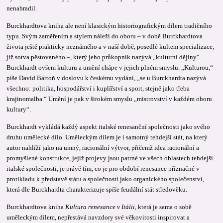
nenahradil.
Burckhardtova kniha ale není klasickým historiografickým dílem tradičního
typu. Svým zaměřením a stylem náleží do oboru – v době Burckhardtova
života ještě prakticky neznámého a v naší době, posedlé kultem specializace,
již sotva pěstovaného –, který jeho průkopník nazývá „kulturní dějiny“.
Burckhardt ovšem kulturu a umění chápe v jejich plném smyslu. „Kulturou,“
píše David Bartoň v doslovu k českému vydání, „se u Burckhardta nazývá
všechno: politika, hospodářství i kuplířství a sport, stejně jako třeba
krajinomalba.“ Umění je pak v širokém smyslu „mistrovství v každém oboru
kultury“.
Burckhardt vykládá každý aspekt italské renesanční společnosti jako svého
druhu umělecké dílo. Uměleckým dílem je i samotný tehdejší stát, na který
autor nahlíží jako na umný, racionální výtvor, přičemž idea racionální a
promyšlené konstrukce, jejíž projevy jsou patrné ve všech oblastech tehdejší
italské společnosti, je právě tím, co je pro období renesance příznačné v
protikladu k představě státu a společnosti jako organického společenství,
která dle Burckhardta charakterizuje spíše feudální stát středověku.
Burckhardtova kniha
Kultura renesance v Itálii
, která je sama o sobě
uměleckým dílem, nepřestává navzdory své věkovitosti inspirovat a