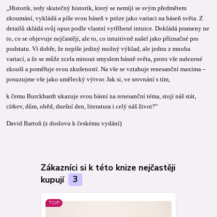
„Historik, tedy skutečný historik, který se nemíjí se svým předmětem
zkoumání, vykládá a píše svou báseň v próze jako variaci na báseň světa. Z
detailů skládá svůj opus podle vlastní vytříbené intuice. Dokládá prameny ne
to, co se objevuje nejčastěji, ale to, co intuitivně našel jako příznačné pro
podstatu. Ví dobře, že nepíše jediný možný výklad, ale jednu z mnoha
variací, a že se může zcela minout smyslem básně světa, proto vše nalezené
zkouší a poměřuje svou zkušeností. Na vše se vztahuje renesanční maxima –
posuzujme vše jako umělecký výtvor. Jak si, ve srovnání s tím,
k čemu Burckhardt ukazuje svou básní na renesanční téma, stojí náš stát,
církev, dům, oběd, dnešní den, literatura i celý náš život?“
David Bartoň (z doslovu k českému vydání)
Zákazníci si k této knize nejčastěji
kupují
3
TOP
nej
top