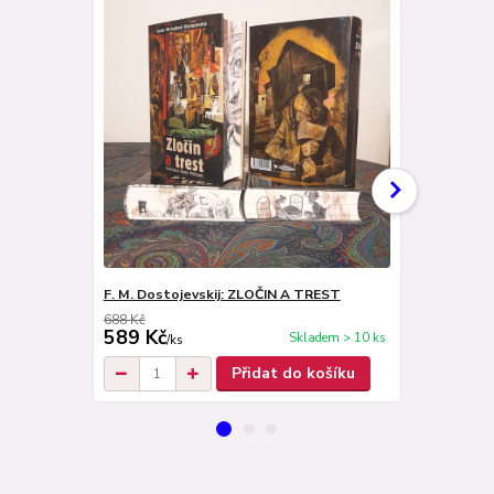
F. M. Dostojevskij: ZLOČIN A TREST
Jaroslav Če
688 Kč
499 Kč
589 Kč
399 Kč
Skladem > 10 ks
/
ks
/
ks
Přidat do košíku