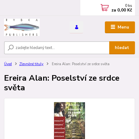
0
ks
za
0,00 Kč
Menu
hledat
Úvod
Zlevněné tituly
Ereira Alan: Poselství ze srdce světa
Ereira Alan: Poselství ze srdce
světa