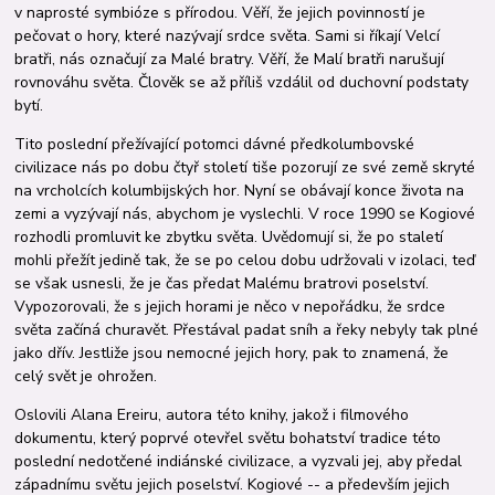
v naprosté symbióze s přírodou. Věří, že jejich povinností je
pečovat o hory, které nazývají srdce světa. Sami si říkají Velcí
bratři, nás označují za Malé bratry. Věří, že Malí bratři narušují
rovnováhu světa. Člověk se až příliš vzdálil od duchovní podstaty
bytí.
Tito poslední přežívající potomci dávné předkolumbovské
civilizace nás po dobu čtyř století tiše pozorují ze své země skryté
na vrcholcích kolumbijských hor. Nyní se obávají konce života na
zemi a vyzývají nás, abychom je vyslechli. V roce 1990 se Kogiové
rozhodli promluvit ke zbytku světa. Uvědomují si, že po staletí
mohli přežít jedině tak, že se po celou dobu udržovali v izolaci, teď
se však usnesli, že je čas předat Malému bratrovi poselství.
Vypozorovali, že s jejich horami je něco v nepořádku, že srdce
světa začíná churavět. Přestával padat sníh a řeky nebyly tak plné
jako dřív. Jestliže jsou nemocné jejich hory, pak to znamená, že
celý svět je ohrožen.
Oslovili Alana Ereiru, autora této knihy, jakož i filmového
dokumentu, který poprvé otevřel světu bohatství tradice této
poslední nedotčené indiánské civilizace, a vyzvali jej, aby předal
západnímu světu jejich poselství. Kogiové -- a především jejich