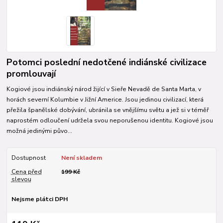
Potomci poslední nedotčené indiánské civilizace
promlouvají
Kogiové jsou indiánský národ žijící v Sieře Nevadě de Santa Marta, v
horách severní Kolumbie v Jižní Americe. Jsou jedinou civilizací, která
přežila španělské dobývání, ubránila se vnějšímu světu a jež si v téměř
naprostém odloučení udržela svou neporušenou identitu. Kogiové jsou
možná jedinými půvo...
Dostupnost
Není skladem
Cena před
199 Kč
slevou
Nejsme plátci DPH