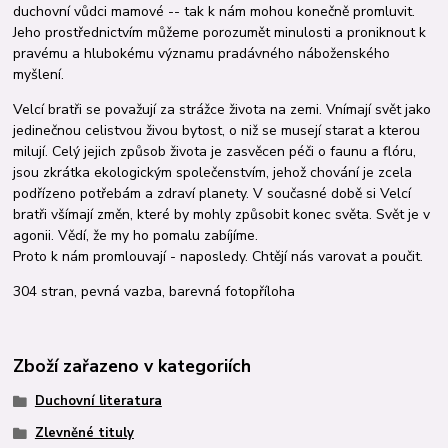
duchovní vůdci mamové -- tak k nám mohou konečně promluvit.
Jeho prostřednictvím můžeme porozumět minulosti a proniknout k
pravému a hlubokému významu pradávného náboženského
myšlení.
Velcí bratři se považují za strážce života na zemi. Vnímají svět jako
jedinečnou celistvou živou bytost, o niž se musejí starat a kterou
milují. Celý jejich způsob života je zasvěcen péči o faunu a flóru,
jsou zkrátka ekologickým společenstvím, jehož chování je zcela
podřízeno potřebám a zdraví planety. V současné době si Velcí
bratři všímají změn, které by mohly způsobit konec světa. Svět je v
agonii. Vědí, že my ho pomalu zabíjíme.
Proto k nám promlouvají - naposledy. Chtějí nás varovat a poučit.
304 stran, pevná vazba, barevná fotopříloha
Zboží zařazeno v kategoriích
Duchovní literatura
Zlevněné tituly