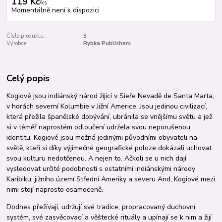
119 Kč
/
ks
Momentálně není k dispozici
Číslo produktu:
3
Výrobce:
Rybka Publishers
Celý popis
Kogiové jsou indiánský národ žijící v Sieře Nevadě de Santa Marta,
v horách severní Kolumbie v Jižní Americe. Jsou jedinou civilizací,
která přežila španělské dobývání, ubránila se vnějšímu světu a jež
si v téměř naprostém odloučení udržela svou neporušenou
identitu. Kogiové jsou možná jedinými původními obyvateli na
světě, kteří si díky výjimečné geografické poloze dokázali uchovat
svou kulturu nedotčenou. A nejen to. Ačkoli se u nich dají
vysledovat určité podobnosti s ostatními indiánskými národy
Karibiku, jižního území Střední Ameriky a severu And, Kogiové mezi
nimi stojí naprosto osamoceně.
Dodnes přežívají, udržují své tradice, propracovaný duchovní
systém, své zasvěcovací a věštecké rituály a upínají se k nim a žijí